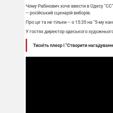
Чому Рабінович хоче ввести в Одесу "СС" 
– російський сценарій виборів.
Про це та не тільки – о 15:35 на "5-му кан
ВІДКЛЮЧЕ
У гостях директор одеського художньог
Частина спо
областях за
Тисніть плеєр і "Створити нагадуван
російських о
Готуйте пав
спеку у сер
графіки від
08.09.2025 1
Підтримай
"Машинерію 
виграй леге
Dodge Challe