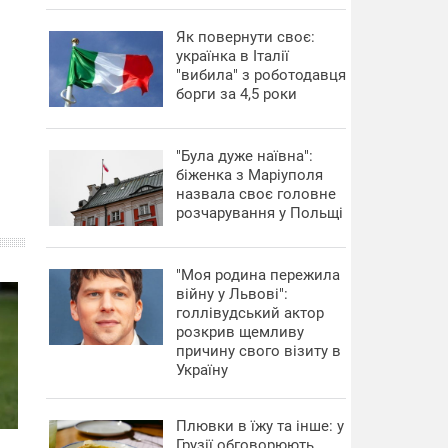
​Як повернути своє:
українка в Італії
"вибила" з роботодавця
борги за 4,5 роки
"Була дуже наївна":
біженка з Маріуполя
назвала своє головне
розчарування у Польщі
"Моя родина пережила
війну у Львові":
голлівудський актор
розкрив щемливу
причину свого візиту в
Україну
Плювки в їжу та інше: у
Грузії обговорюють