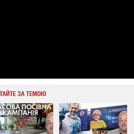
які знімають на
найгарячіших
напрямках фронту
7:15
04.12.2025 12:37
: дрони,
"Відправте
 – триває
Вернадського на
на потреби
фронт": стрілецька
рьох
бригада Повітряних
сил ЗСУ збирає на
НРК Numo
ТАЙТЕ ЗА ТЕМОЮ