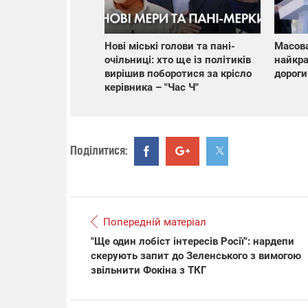
Нові міські голови та пані-
Масова
очільниці: хто ще із політиків
найкра
вирішив поборотися за крісло
дороги
керівника – "Час Ч"
Поділитися:
Попередній матеріал
"Ще один лобіст інтересів Росії": нардепи
скерують запит до Зеленського з вимогою
звільнити Фокіна з ТКГ