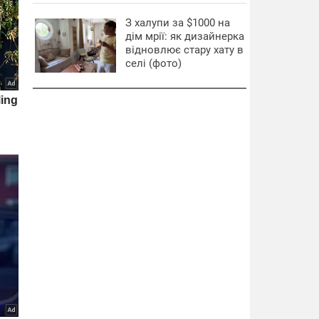
З халупи за $1000 на
дім мрії: як дизайнерка
відновлює стару хату в
селі (фото)