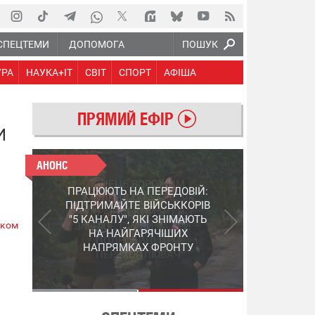
СПЕЦТЕМИ
ДОПОМОГА
ПОШУК
УРА
НАУКА+IT
СВІТ
СПОРТ
АФІША
ПРЯМИЙ ЕФІР
И
АНОНС
АНОНС
КІНЕЦЬ ВОРОЖИМ
ПРАЦЮЮТЬ НА ПЕРЕДОВІЙ:
"МОЛНІЯМ" ТА FPV: ЯК
ПІДТРИМАЙТЕ ВІЙСЬККОРІВ
УКРАЇНСЬКИЙ STEP-3
"5 КАНАЛУ", ЯКІ ЗНІМАЮТЬ
ском
ЗМІНЮЄ ПРАВИЛА ГРИ –
НА НАЙГАРЯЧІШИХ
ПОДРОБИЦІ ПРО
НАПРЯМКАХ ФРОНТУ
ПЕРЕХОПЛЮВАЧ