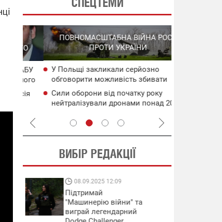
СПЕЦТЕМИ
нці
СПЕЦОПЕРА
ПОВНОМАСШТАБНА ВІЙНА РОСІЇ
НА РО
ПРОТИ УКРАЇНИ
ГО
У Польщі закликали серйозно
НАБУ
Уражено во
обговорити можливість збивати
чого
дронами в 
російські ракети ще над Україною
Генштаб ЗС
Сили оборони від початку року
сія
Подвійний 
нейтралізували дронами понад 200
цілям рф: д
тис. росіян
ВИБІР РЕДАКЦІЇ
08.09.2025 12:09
11.08.2025 15:
Підтримай
Працюють на
"Машинерію війни" та
передовій:
виграй легендарний
підтримайте
Dodge Challenger
військкорів "5