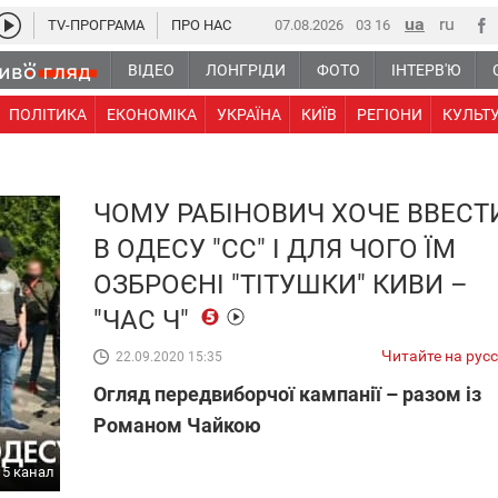
TV-ПРОГРАМА
ПРО НАС
07.08.2026
03:16
ВІДЕО
ЛОНГРІДИ
ФОТО
ІНТЕРВ'Ю
ПОЛІТИКА
ЕКОНОМІКА
УКРАЇНА
КИЇВ
РЕГІОНИ
КУЛЬТ
ЧОМУ РАБІНОВИЧ ХОЧЕ ВВЕСТ
В ОДЕСУ "СС" І ДЛЯ ЧОГО ЇМ
ОЗБРОЄНІ "ТІТУШКИ" КИВИ –
"ЧАС Ч"
Читайте на рус
22.09.2020 15:35
Огляд передвиборчої кампанії – разом із
Романом Чайкою
5 канал