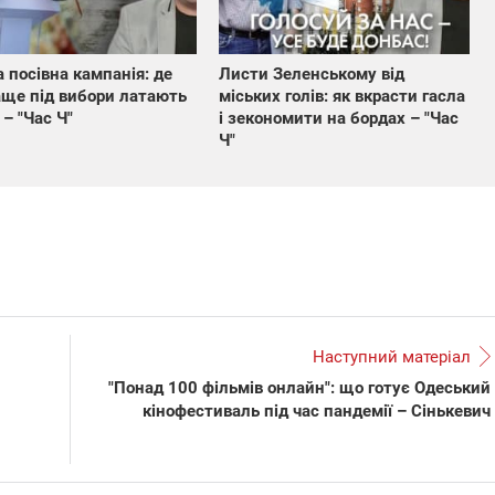
 посівна кампанія: де
Листи Зеленському від
ще під вибори латають
міських голів: як вкрасти гасла
 – "Час Ч"
і зекономити на бордах – "Час
Ч"
Наступний матеріал
"Понад 100 фільмів онлайн": що готує Одеський
кінофестиваль під час пандемії – Сінькевич