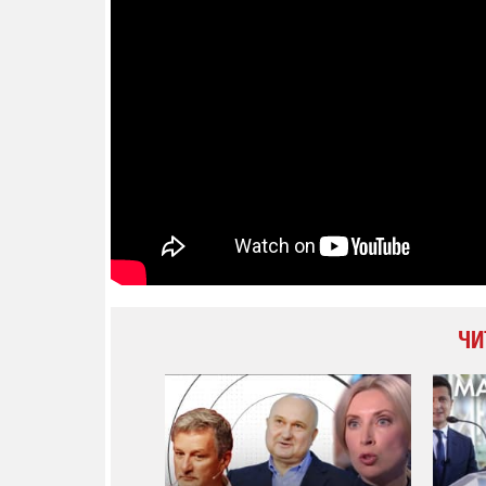
14.11.2025 1
"Око та щит"
РЕБ і пікапи
збір коштів 
одразу чоти
бригад ЗСУ
ЧИ