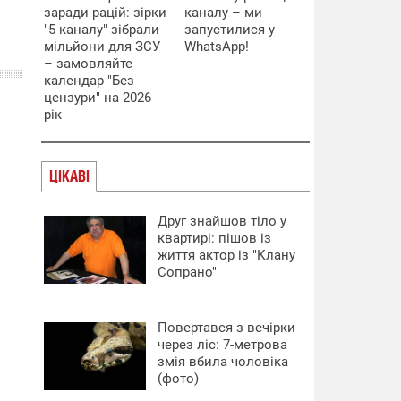
заради рацій: зірки
каналу – ми
"5 каналу" зібрали
запустилися у
мільйони для ЗСУ
WhatsApp!
– замовляйте
календар "Без
цензури" на 2026
рік
ЦІКАВІ
Друг знайшов тіло у
квартирі: пішов із
життя актор із "Клану
Сопрано"
Повертався з вечірки
через ліс: 7-метрова
змія вбила чоловіка
(фото)