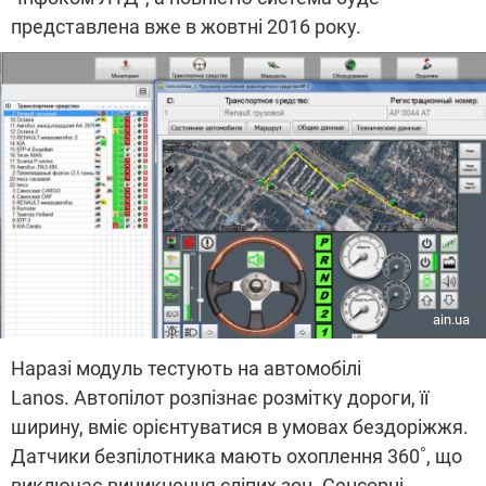
представлена вже в жовтні 2016 року.
ain.ua
Наразі модуль тестують на автомобілі
Lanos. Автопілот розпізнає розмітку дороги, її
ширину, вміє орієнтуватися в умовах бездоріжжя.
Датчики безпілотника мають охоплення 360˚, що
виключає виникнення сліпих зон. Сенсорні