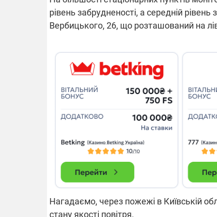
рівень забрудненості, а середній рівень
Вербицького, 26, що розташований на лі
14.11.2025 1
"Око та щит"
РЕБ і пікапи
збір коштів 
одразу чоти
бригад ЗСУ
Нагадаємо, через пожежі в Київській обл
стану якості повітря.