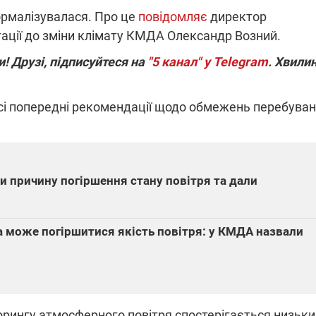
нормалізувалася. Про це
повідомляє
директор
ації до зміни клімату КМДА Олександр Возний.
ПЛІВКИ МІНДІЧА: СПРАВА
! Друзі, підписуйтеся на
ННЯ СВІТЛА В УКРАЇНІ
"5 канал" у Telegram
. Хвили
ОБОРУДОК ДРУГА ЗЕЛЕНСЬКО
живачів у чотирьох
Нова підозра у справі Міндіча: 
 всі попередні рекомендації щодо обмежень перебува
лишається без світла після
взялося за колишнього виконав
бстрілів
директора Енергоатому
ербанки: через аномальну
З колишнього віцепрем'єра Олек
пні, можуть повернутися
Чернишова зняли електронний
ключень – подробиці
браслет стеження
и причину погіршення стану повітря та дали
а може погіршитися якість повітря: у КМДА назвали
2:09
11.08.2025 15:16
Працюють на
війни" та
передовій:
ндарний
підтримайте
торингу атмосферного повітря спостерігається низьк
nger
військкорів "5 каналу",