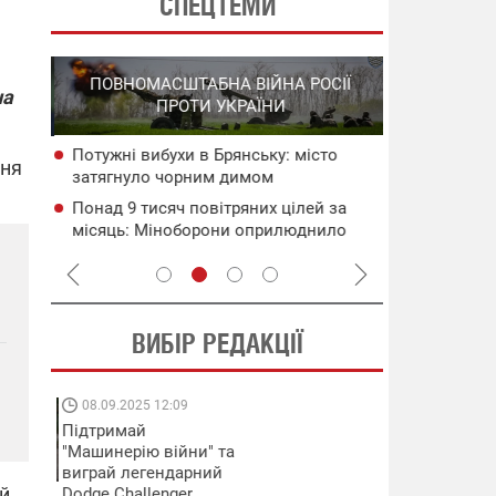
СПЕЦТЕМИ
СПЕЦОПЕРА
ПОВНОМАСШТАБНА ВІЙНА РОСІЇ
на
НА РО
ПРОТИ УКРАЇНИ
ГО
Потужні вибухи в Брянську: місто
НАБУ
В Ялті прол
ння
затягнуло чорним димом
чого
пожежа: пор
Понад 9 тисяч повітряних цілей за
сія
Сили оборон
місяць: Міноборони оприлюднило
РЛС і склад
статистику атак рф
ВИБІР РЕДАКЦІЇ
08.09.2025 12:09
11.08.2025 15:
Підтримай
Працюють на
"Машинерію війни" та
передовій:
виграй легендарний
підтримайте
ий
Dodge Challenger
військкорів "5