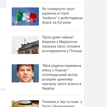
​Як повернути своє:
українка в Італії
"вибила" з роботодавця
борги за 4,5 роки
"Була дуже наївна":
біженка з Маріуполя
назвала своє головне
розчарування у Польщі
"Моя родина пережила
війну у Львові":
голлівудський актор
розкрив щемливу
причину свого візиту в
Україну
Плювки в їжу та інше: у
Грузії обговорюють