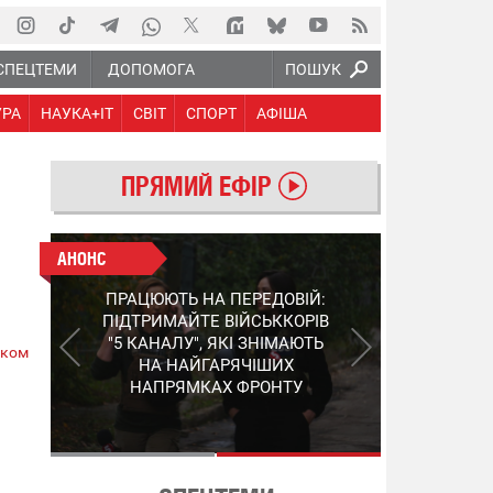
СПЕЦТЕМИ
ДОПОМОГА
ПОШУК
УРА
НАУКА+IT
СВІТ
СПОРТ
АФІША
ПРЯМИЙ ЕФІР
АНОНС
АНОНС
КІНЕЦЬ ВОРОЖИМ
ПРАЦЮЮТЬ НА ПЕРЕДОВІЙ:
"МОЛНІЯМ" ТА FPV: ЯК
ПІДТРИМАЙТЕ ВІЙСЬККОРІВ
УКРАЇНСЬКИЙ STEP-3
"5 КАНАЛУ", ЯКІ ЗНІМАЮТЬ
ском
ЗМІНЮЄ ПРАВИЛА ГРИ –
НА НАЙГАРЯЧІШИХ
ПОДРОБИЦІ ПРО
НАПРЯМКАХ ФРОНТУ
ПЕРЕХОПЛЮВАЧ