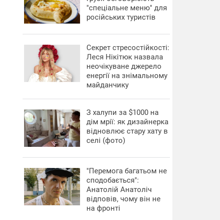
"спеціальне меню" для
російських туристів
Секрет стресостійкості:
Леся Нікітюк назвала
неочікуване джерело
енергії на знімальному
майданчику
З халупи за $1000 на
дім мрії: як дизайнерка
відновлює стару хату в
селі (фото)
"Перемога багатьом не
сподобається":
Анатолій Анатоліч
відповів, чому він не
на фронті