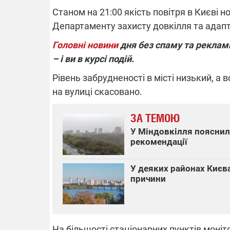
Станом на 21:00 якість повітря в Києві 
Департаменту захисту довкілля та адапт
Головні новини
дня без спаму та реклами
ВІДКЛЮЧЕ
– і ви в курсі подій.
Частина спо
Рівень забрудненості в місті низький, а
областях за
на вулиці скасовано.
російських о
Готуйте пав
спеку у сер
ЗА ТЕМОЮ
графіки від
У Міндовкілля пояснил
рекомендації
У деяких районах Києв
причини
08.09.2025 1
Підтримай
"Машинерію 
виграй леге
На більшості стаціонарних пунктів моні
Dodge Challe