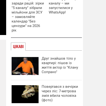
заради рацій: зірки
каналу – ми
"5 каналу" зібрали
запустилися у
мільйони для ЗСУ
WhatsApp!
– замовляйте
календар "Без
цензури" на 2026
рік
ЦІКАВІ
Друг знайшов тіло у
квартирі: пішов із
життя актор із "Клану
Сопрано"
Повертався з вечірки
через ліс: 7-метрова
змія вбила чоловіка
(фото)