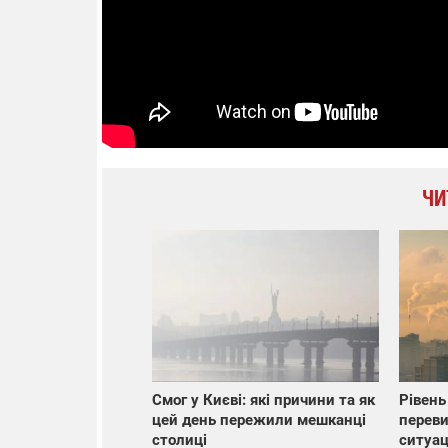
ЧИ
Смог у Києві: які причини та як
Рівень
цей день пережили мешканці
переви
столиці
ситуац