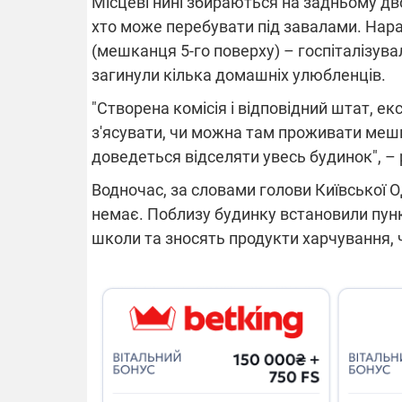
Місцеві нині збираються на задньому дв
хто може перебувати під завалами. Нараз
(мешканця 5-го поверху) – госпіталізув
загинули кілька домашніх улюбленців.
"Створена комісія і відповідний штат, е
з'ясувати, чи можна там проживати мешка
доведеться відселяти увесь будинок", –
Водночас, за словами голови Київської
немає. Поблизу будинку встановили пункт
школи та зносять продукти харчування, ч