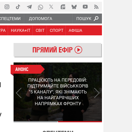
СПЕЦТЕМИ
ДОПОМОГА
ПОШУК
УРА
НАУКА+IT
СВІТ
СПОРТ
АФІША
ПРЯМИЙ ЕФІР
АНОНС
АНОНС
КІНЕЦЬ ВОРОЖИМ
ПРАЦЮЮТЬ НА ПЕРЕДОВІЙ:
"МОЛНІЯМ" ТА FPV: ЯК
Я
ПІДТРИМАЙТЕ ВІЙСЬККОРІВ
УКРАЇНСЬКИЙ STEP-3
"5 КАНАЛУ", ЯКІ ЗНІМАЮТЬ
ЗМІНЮЄ ПРАВИЛА ГРИ –
НА НАЙГАРЯЧІШИХ
ПОДРОБИЦІ ПРО
НАПРЯМКАХ ФРОНТУ
ПЕРЕХОПЛЮВАЧ
у