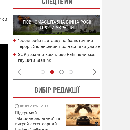
СПЕЦТЕМИ
ики
СПЕЦОПЕРА
ПОВНОМАСШТАБНА ВІЙНА РОСІЇ
НА РО
ПРОТИ УКРАЇНИ
ГО
"росія робить ставку на балістичний
НАБУ
"ППОпад" на
терор": Зеленський про наслідки ударів
чого
розгромили 
по Україні
"Панцир"
ЗСУ уразили комплекс РЕБ, який мав
сія
Бавовна на 
глушити Starlink
через робот
пошкоджено
ВИБІР РЕДАКЦІЇ
08.09.2025 12:09
11.08.2025 15:
Підтримай
Працюють на
"Машинерію війни" та
передовій:
виграй легендарний
підтримайте
Dodge Challenger
військкорів "5