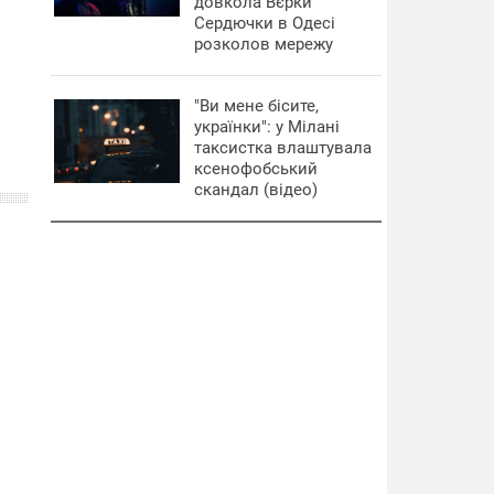
довкола Вєрки
Сердючки в Одесі
розколов мережу
"Ви мене бісите,
українки": у Мілані
таксистка влаштувала
ксенофобський
скандал (відео)