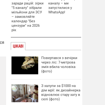
заради рацій: зірки
каналу – ми
"5 каналу" зібрали
запустилися у
мільйони для ЗСУ
WhatsApp!
– замовляйте
календар "Без
цензури" на 2026
рік
ися
ЦІКАВІ
Повертався з вечірки
через ліс: 7-метрова
змія вбила чоловіка
(фото)
З халупи за $1000 на
дім мрії: як дизайнерка
відновлює стару хату в
селі (фото)