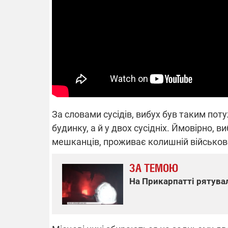
14.11.2025 1
"Око та щит"
РЕБ і пікапи
збір коштів 
одразу чоти
бригад ЗСУ
За словами сусідів, вибух був таким по
будинку, а й у двох сусідніх. Ймовірно, в
мешканців, проживає колишній військо
ЗА ТЕМОЮ
На Прикарпатті рятувал