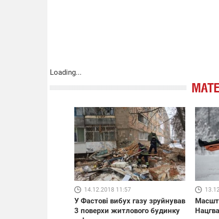
Loading...
МАТЕ
14.12.2018 11:57
13.1
У Фастові вибух газу зруйнував
Масшта
3 поверхи житлового будинку
Нацгва