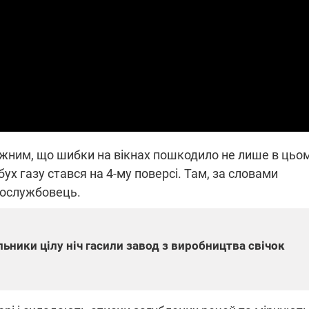
які знімають на
найгарячіших
напрямках фронту
7:15
04.12.2025 12:37
: дрони,
"Відправте
 – триває
Вернадського на
на потреби
фронт": стрілецька
рьох
бригада Повітряних
сил ЗСУ збирає на
НРК Numo
тужним, що шибки на вікнах пошкодило не лише в цьо
ибух газу стався на 4-му поверсі. Там, за словами
вослужбовець.
ьники цілу ніч гасили завод з виробництва свічок