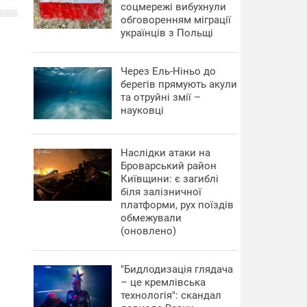
соцмережі вибухнули
обговоренням міграції
українців з Польщі
Через Ель-Ніньо до
берегів прямують акули
та отруйні змії –
науковці
Наслідки атаки на
Броварський район
Київщини: є загиблі
біля залізничної
платформи, рух поїздів
обмежували
(оновлено)
"Бидлодизація глядача
– це кремлівська
технологія": скандал