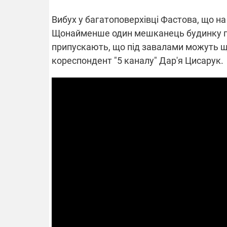
Вибух у багатоповерхівці Фастова, що на
Щонайменше один мешканець будинку пос
ВІДКЛЮЧЕ
припускають, що під завалами можуть ще
кореспондент "5 каналу" Дар'я Цисарук.
Частина спо
областях за
російських о
Готуйте пав
спеку у сер
графіки від
08.09.2025 1
Підтримай
"Машинерію 
виграй леге
Dodge Challe