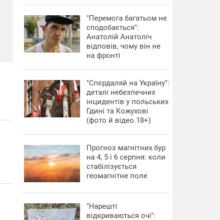
"Перемога багатьом не
сподобається":
Анатолій Анатоліч
відповів, чому він не
на фронті
"Спєрдаляй на Україну":
деталі небезпечних
інцидентів у польських
Гдині та Кожухові
(фото й відео 18+)
Прогноз магнітних бур
на 4, 5 і 6 серпня: коли
стабілізується
геомагнітне поле
"Нарешті
відкриваються очі":