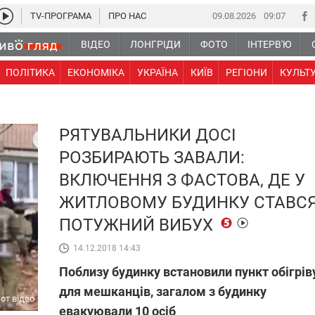
TV-ПРОГРАМА
ПРО НАС
09.08.2026
09 07
ВІДЕО
ЛОНГРІДИ
ФОТО
ІНТЕРВ'Ю
ПОЛІТИКА
ЕКОНОМІКА
УКРАЇНА
КИЇВ
РЕГІОНИ
КУЛЬТ
РЯТУВАЛЬНИКИ ДОСІ
РОЗБИРАЮТЬ ЗАВАЛИ:
ВКЛЮЧЕННЯ З ФАСТОВА, ДЕ У
ЖИТЛОВОМУ БУДИНКУ СТАВС
ПОТУЖНИЙ ВИБУХ
14.12.2018 14:43
Поблизу будинку встановили пункт обігрів
для мешканців, загалом з будинку
от відео
евакуювали 10 осіб