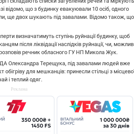
орі і складають списки загублених речей та міркують
і відомо, що з будинку евакуювали 10 осіб, одного
али, ще двох шукають під завалами. Відомо також, що
ксперти визначатимуть ступінь руйнації будинку, щоб
нцям після ліквідації наслідків руйнації, чи, можлив
 розповів речник обласного ГУ НП Микола Жук.
 ОДА Олександра Терещука, під завалами людей вже
 обігріву для мешканців: принесли стільці з місцево
ай і теплий одяг.