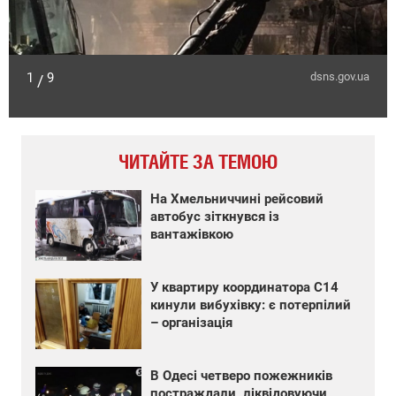
1
9
dsns.gov.ua
/
ЧИТАЙТЕ ЗА ТЕМОЮ
На Хмельниччині рейсовий
автобус зіткнувся із
вантажівкою
У квартиру координатора С14
кинули вибухівку: є потерпілий
– організація
В Одесі четверо пожежників
постраждали, ліквідовуючи