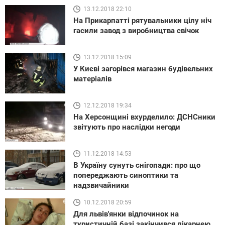
13.12.2018 22:10
На Прикарпатті рятувальники цілу ніч
гасили завод з виробництва свічок
13.12.2018 15:09
У Києві загорівся магазин будівельних
матеріалів
12.12.2018 19:34
На Херсонщині вхурделило: ДСНСники
звітують про наслідки негоди
11.12.2018 14:53
В Україну сунуть снігопади: про що
попереджають синоптики та
надзвичайники
10.12.2018 20:59
Для львів'янки відпочинок на
туристичній базі закінчився лікарнею