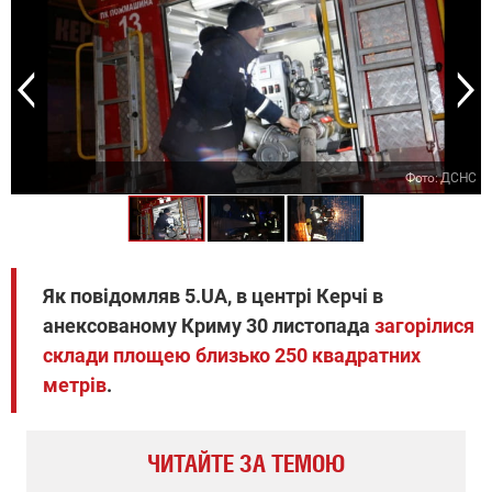
С
Фото: ДСНС
Як повідомляв 5.UA, в центрі Керчі в
анексованому Криму 30 листопада
загорілися
склади площею близько 250 квадратних
метрів
.
ЧИТАЙТЕ ЗА ТЕМОЮ