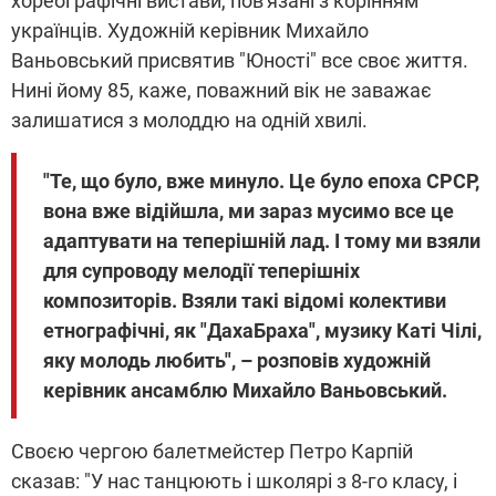
хореографічні вистави, пов'язані з корінням
українців. Художній керівник Михайло
Ваньовський присвятив "Юності" все своє життя.
Нині йому 85, каже, поважний вік не заважає
залишатися з молоддю на одній хвилі.
"Те, що було, вже минуло. Це було епоха СРСР,
вона вже відійшла, ми зараз мусимо все це
адаптувати на теперішній лад. І тому ми взяли
для супроводу мелодії теперішніх
композиторів. Взяли такі відомі колективи
етнографічні, як "ДахаБраха", музику Каті Чілі,
яку молодь любить", – розповів художній
керівник ансамблю Михайло Ваньовський.
Своєю чергою балетмейстер Петро Карпій
сказав: "У нас танцюють і школярі з 8-го класу, і