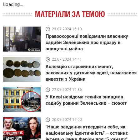
Loading...
МАТЕРІАЛИ ЗА ТЕМОЮ
23.07.2024 16:10
Правоохоронці повідомили власнику
садиби Зеленських про підозру в
знищенні майна
22.07.2024 14:41
Колекцію старовинних монет,
захованих у дитячому одязі, намагалися
вивезти з України
22.07.2024 10:36
У Києві невідома техніка знищила
садибу родини Зеленських – сюжет
20.07.2024 16:00
"Наше завдання утвердити себе, як
національну ідентичність" – останнє
інтерв'ю Ірини Фаріон для "5 каналу"