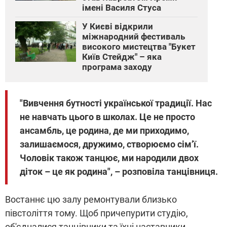
імені Василя Стуса
У Києві відкрили
міжнародний фестиваль
високого мистецтва "Букет
Київ Стейдж" – яка
програма заходу
"Вивчення бутності української традиції. Нас
не навчать цього в школах. Це не просто
ансамбль, це родина, де ми приходимо,
залишаємося, дружимо, створюємо сім’ї.
Чоловік також танцює, ми народили двох
діток – це як родина", – розповіла танцівниця.
Востаннє цю залу ремонтували близько
півстоліття тому. Щоб причепурити студію,
об'єдналися танцівники та їхні наставники.