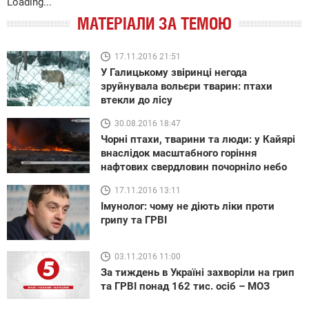
Loading...
МАТЕРІАЛИ ЗА ТЕМОЮ
17.11.2016 21:51
У Галицькому звіринці негода
зруйнувала вольєри тварин: птахи
втекли до лісу
30.08.2016 18:47
Чорні птахи, тварини та люди: у Кайярі
внаслідок масштабного горіння
нафтових свердловин почорніло небо
17.11.2016 13:11
Імунолог: чому не діють ліки проти
грипу та ГРВІ
03.11.2016 11:00
За тиждень в Україні захворіли на грип
та ГРВІ понад 162 тис. осіб – МОЗ