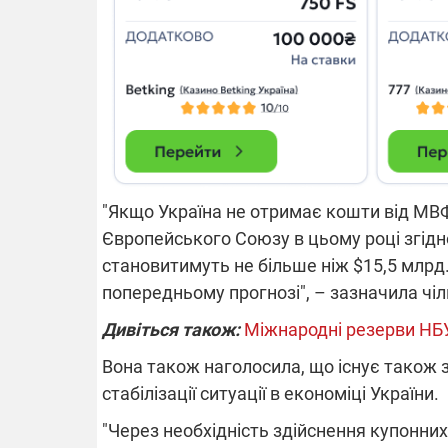
14.11.2025 1
"Око та щит"
РЕБ і пікапи
збір коштів 
одразу чоти
бригад ЗСУ
"Якщо Україна не отримає кошти від МВФ
Європейського Союзу в цьому році згідно
становитимуть не більше ніж $15,5 млрд.
попередньому прогнозі", – зазначила чі
Дивіться також:
Міжнародні резерви НБУ
Вона також наголосила, що існує також 
стабілізації ситуації в економіці України.
"Через необхідність здійснення купонних