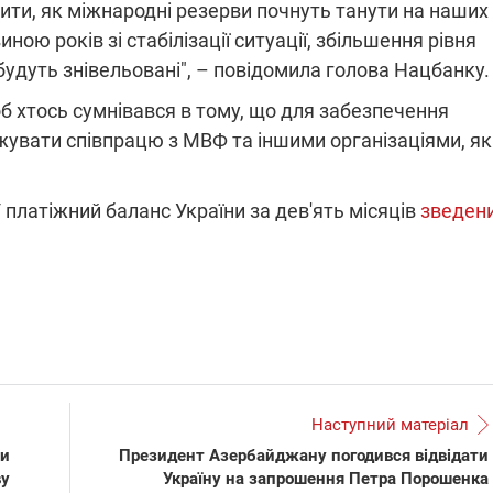
чити, як міжнародні резерви почнуть танути на наших
ною років зі стабілізації ситуації, збільшення рівня
 будуть знівельовані", – повідомила голова Нацбанку.
об хтось сумнівався в тому, що для забезпечення
жувати співпрацю з МВФ та іншими організаціями, як
 платіжний баланс України за дев'ять місяців
зведен
Наступний матеріал
ли
Президент Азербайджану погодився відвідати
ву
Україну на запрошення Петра Порошенка