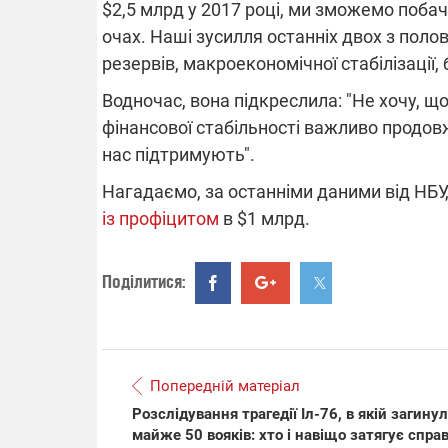
$2,5 млрд у 2017 році, ми зможемо поба
очах. Наші зусилля останніх двох з полови
резервів, макроекономічної стабілізації,
Водночас, вона підкреслила: "Не хочу, щ
фінансової стабільності важливо продов
нас підтримують".
Нагадаємо, за останніми даними від НБУ,
із профіцитом
в $1 млрд.
Поділитися:
Попередній матеріал
Розслідування трагедії Іл-76, в якій загину
майже 50 вояків: хто і навіщо затягує спра