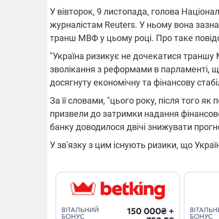
У вівторок, 9 листопада, голова Націона
журналістам Reuters. У ньому вона зазна
транш МВФ у цьому році. Про таке пові
ВІДКЛЮЧЕ
"Україна ризикує не дочекатися траншу М
зволікання з реформами в парламенті, щ
Частина спо
областях за
досягнуту економічну та фінансову стабі
російських о
Готуйте пав
За її словами, "цього року, після того я
спеку у сер
графіки від
призвели до затримки надання фінансов
банку доводилося двічі знижувати прогно
У зв'язку з цим існують ризики, що Укра
08.09.2025 1
Підтримай
"Машинерію 
виграй леге
Dodge Challe