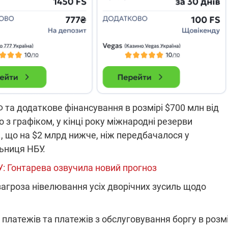
які знімають на
найгарячіших
напрямках фронту
7:15
04.12.2025 12:37
: дрони,
"Відправте
 – триває
Вернадського на
на потреби
фронт": стрілецька
рьох
бригада Повітряних
сил ЗСУ збирає на
НРК Numo
 та додаткове фінансування в розмірі $700 млн від
 з графіком, у кінці року міжнародні резерви
, що на $2 млрд нижче, ніж передбачалося у
льниця НБУ.
: Гонтарева озвучила новий прогноз
загроза нівелювання усіх дворічних зусиль щодо
 платежів та платежів з обслуговування боргу в розмі