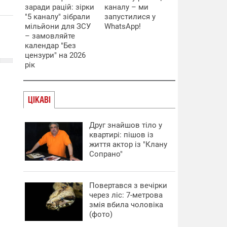
заради рацій: зірки
каналу – ми
"5 каналу" зібрали
запустилися у
мільйони для ЗСУ
WhatsApp!
– замовляйте
календар "Без
цензури" на 2026
рік
ЦІКАВІ
Друг знайшов тіло у
квартирі: пішов із
життя актор із "Клану
Сопрано"
Повертався з вечірки
через ліс: 7-метрова
змія вбила чоловіка
(фото)