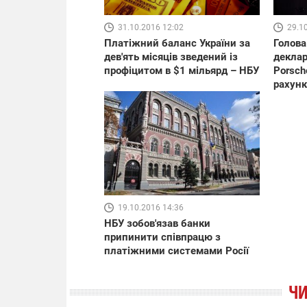
31.10.2016 12:02
29.1
Платіжний баланс України за
Голова
дев'ять місяців зведений із
деклар
профіцитом в $1 мільярд – НБУ
Porsch
рахунк
19.10.2016 14:36
НБУ зобов'язав банки
припинити співпрацю з
платіжними системами Росії
ЧИ