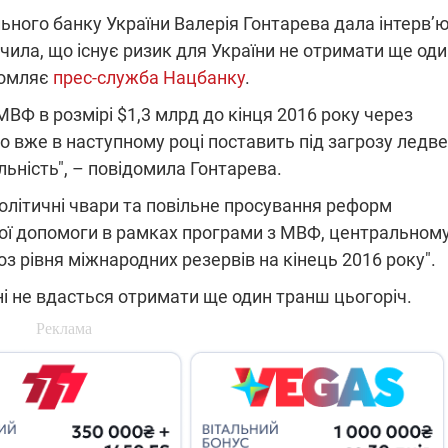
льного банку України Валерія Гонтарева дала інтерв’
чила, що існує ризик для України не отримати ще од
домляє
прес-служба Нацбанку
.
ПЛІВКИ МІНДІЧА: СПРАВА
ННЯ СВІТЛА В УКРАЇНІ
ОБОРУДОК ДРУГА ЗЕЛЕНСЬКО
ВФ в розмірі $1,3 млрд до кінця 2016 року через
о вже в наступному році поставить під загрозу ледве
живачів у чотирьох
Нова підозра у справі Міндіча: 
лишається без світла після
взялося за колишнього виконав
льність", – повідомила Гонтарева.
бстрілів
директора Енергоатому
ербанки: через аномальну
З колишнього віцепрем'єра Олек
к політичні чвари та повільне просування реформ
пні, можуть повернутися
Чернишова зняли електронний
ключень – подробиці
браслет стеження
ої допомоги в рамках програми з МВФ, центральном
з рівня міжнародних резервів на кінець 2016 року".
їні не вдасться отримати ще один транш цьогоріч.
2:09
11.08.2025 15:16
Працюють на
війни" та
передовій:
ндарний
підтримайте
nger
військкорів "5 каналу",