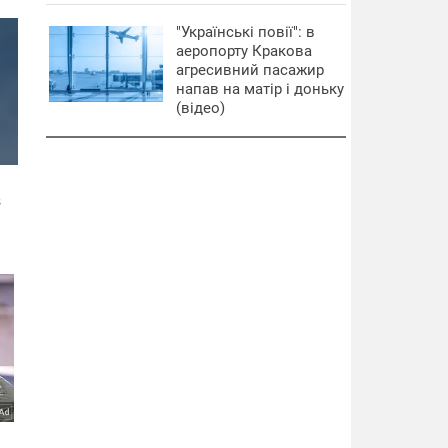
"Українські повії": в
аеропорту Кракова
агресивний пасажир
напав на матір і доньку
(відео)