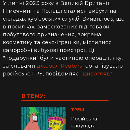
У липні 2023 року в Великій Британії,
Німеччині та Польщі сталися вибухи на
складах кур'єрських служб. Виявилось, що
в посилках, замаскованих під товари
побутового призначення, зокрема
косметику та секс-іграшки, містилися
саморобні вибухові пристрої. Ці
"подарунки" були частиною операції, яку,
за словами
джерел Reuters
, організувало
російське ГРУ, повідомляє "
Дивогляд
".
В ТЕМУ:
ТРЕШ
Російська
клоунада: