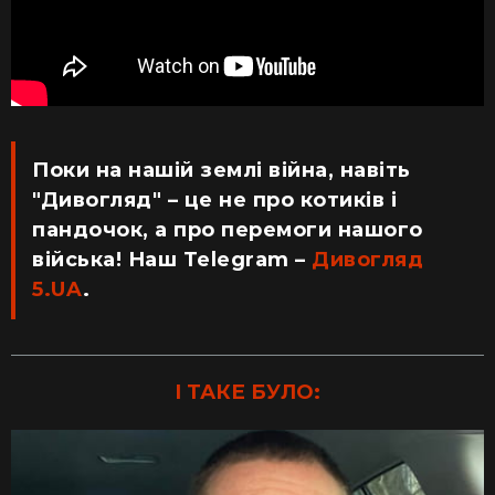
Поки на нашій землі війна, навіть
"Дивогляд" – це не про котиків і
пандочок, а про перемоги нашого
війська! Наш Telegram –
Дивогляд
5.UA
.
І ТАКЕ БУЛО: