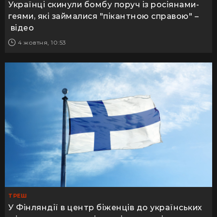
Українці скинули бомбу поруч із росіянами-
геями, які займалися "пікантною справою" –
відео
4 жовтня, 10:53
ТРЕШ
У Фінляндії в центр біженців до українських