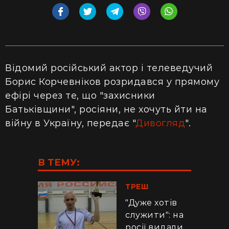
Відомий російський актор і телеведучий
Борис Корчевніков розридався у прямому
ефірі через те, що "захисники
Батьківщини", росіяни, не хочуть йти на
війну в Україну, передає "
Дивогляд
".
В ТЕМУ:
ТРЕШ
"Дуже хотів
служити": на
росії видали