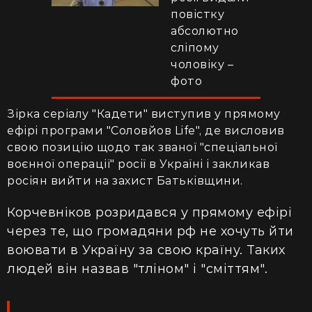
повістку
абсолютно
сліпому
чоловіку –
фото
Зірка серіалу "Кадети" виступив у прямому
ефірі програми "Соловйов Life", де висловив
свою позицію щодо так званої "спеціальної
воєнної операції" росії в Україні і закликав
росіян вийти на захист Батьківщини.
Корчевніков розридався у прямому ефірі
через те, що громадяни рф не хочуть йти
воювати в Україну за свою країну. Таких
людей він назвав "тліном" і "сміттям".