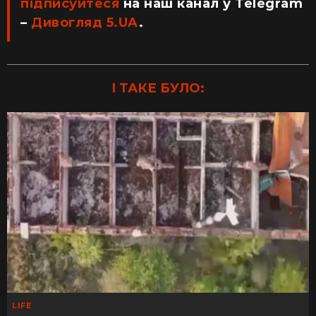
підписуйтеся
на наш канал у Telegram
–
Дивогляд 5.UA
.
І ТАКЕ БУЛО:
LIFE