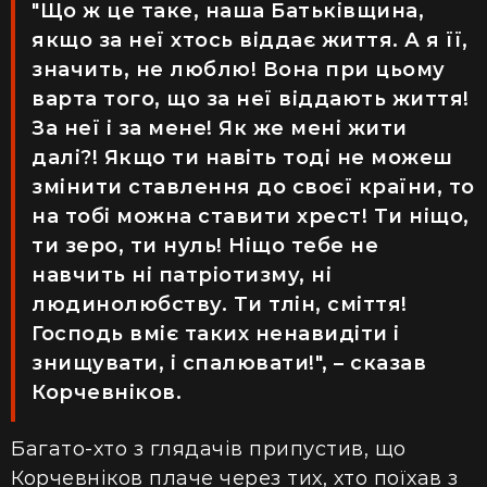
"Що ж це таке, наша Батьківщина,
якщо за неї хтось віддає життя. А я її,
значить, не люблю! Вона при цьому
варта того, що за неї віддають життя!
За неї і за мене! Як же мені жити
далі?! Якщо ти навіть тоді не можеш
змінити ставлення до своєї країни, то
на тобі можна ставити хрест! Ти ніщо,
ти зеро, ти нуль! Ніщо тебе не
навчить ні патріотизму, ні
людинолюбству. Ти тлін, сміття!
Господь вміє таких ненавидіти і
знищувати, і спалювати!", – сказав
Корчевніков.
Багато-хто з глядачів припустив, що
Корчевніков плаче через тих, хто поїхав з