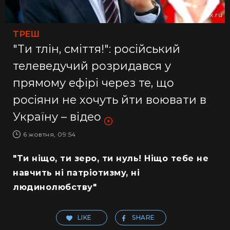
infox.ru
ТРЕШ
"Ти тлін, сміття!": російський
телеведучий розридався у
прямому ефірі через те, що
росіяни не хочуть йти воювати в
Україну – відео
6 жовтня, 09:54
"Ти ніщо, ти зеро, ти нуль! Ніщо тебе не
навчить ні патріотизму, ні
людинолюбству"
LIKE
SHARE