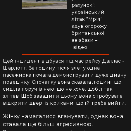
рахунок":
український
літак "Мрія"
здув огорожу
британської
авіабази –
відео
Цей інцидент відбувся під час рейсу Даллас -
Шарлотт. За годину після злету одна
пасажирка почала демонструвати дуже дивну
поведінку. Спочатку вона сказала людині, що
сиділа поруч із нею, що не хоче, щоб літак
злітав. Щоб завадити цьому, вона спробувала
відкрити двері із криками, що їй треба вийти.
Жінку намагалися вгамувати, однак вона
ставала ще більш агресивною.