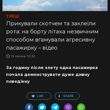
Shutterstock
ТРЕШ
Прикували скотчем та заклеїли
рота: на борту літака незвичним
способом вгамували агресивну
пасажирку – відео
13 липня, 10:32
За годину після злету одна пасажирка
почала демонструвати дуже дивну
поведінку
LIKE
SHARE