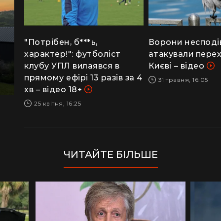
"Потрібен, б***ь,
Ворони несподі
характер!": футболіст
атакували пере
клубу УПЛ вилаявся в
Києві – відео
прямому ефірі 13 разів за 4
31 травня, 16:05
хв – відео 18+
25 квітня, 16:25
ЧИТАЙТЕ БІЛЬШЕ