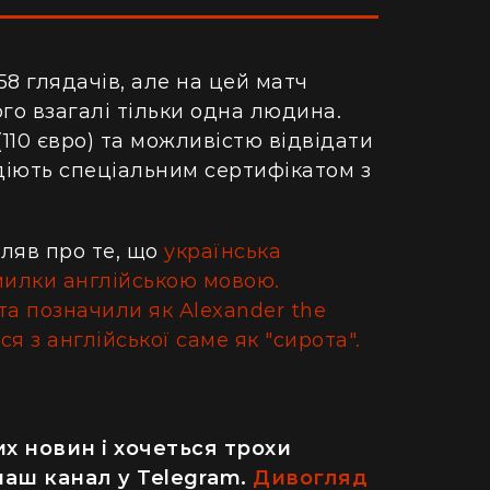
58 глядачів, але на цей матч
го взагалі тільки одна людина.
110 євро) та можливістю відвідати
одіють спеціальним сертифікатом з
ляв про те, що
українська
милки англійською мовою.
а позначили як Alexander the
я з англійської саме як "сирота".
х новин і хочеться трохи
наш канал у Telegram.
Дивогляд