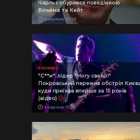
Чарльз обурився поведінкою
Вільяма та Кейт
5 серпня, 10:03
SHOWBIZ
"С**и": лідер "Ногу свело!"
Покровський пережив обстріл Києва
куди приїхав вперше за 15 років
(відео)
5 серпня, 15:05