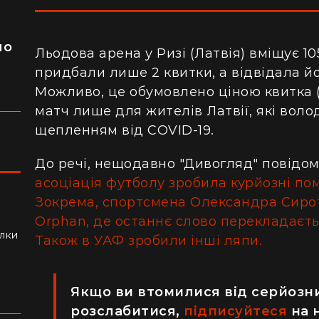
я
ло
Льодова арена у Ризі (Латвія) вміщує 10
придбали лише 2 квитки, а відвідала йо
Можливо, це обумовлено ціною квитка (
матч лише для жителів Латвії, які вол
щепленням від COVID-19.
До речі, нещодавно "Дивогляд" повідом
асоціація футболу зробила курйозні по
Зокрема, спортсмена Олександра Сирот
Orphan, де останнє слово перекладаєтьс
ли
алки
Також в УАФ зробили інші ляпи.
Якщо ви втомилися від серйозни
розслабитися,
підписуйтеся
на 