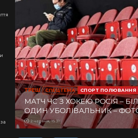
иття
ки
ТРЕШ
СПЕЦТЕМА
СПОРТ ПОЛЮВАННЯ 
МАТЧ ЧС З ХОКЕЮ РОСІЯ – Б
ОДИН УБОЛІВАЛЬНИК – ФОТ
2 червня, 15:31
 за