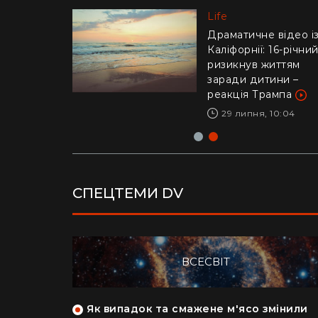
Life
Life
"Це було дуже
стрьомно": українка
Драматичне відео і
відверто пояснила,
Каліфорнії: 16-річни
чому покинула Кан
ризикнув життям
заради Азії
заради дитини –
реакція Трампа
28 липня, 17:04
29 липня, 10:04
СПЕЦТЕМИ DV
ВСЕСВІТ
як кияни
Як випадок та смажене м'ясо змінили