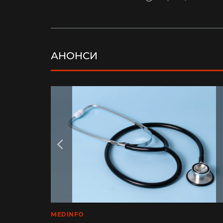
АНОНСИ
LIFE
MEDINFO