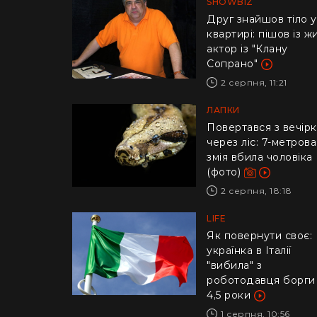
SHOWBIZ
Друг знайшов тіло у
квартирі: пішов із ж
актор із "Клану
Сопрано"
2 серпня, 11:21
ЛАПКИ
Повертався з вечір
через ліс: 7-метрова
змія вбила чоловіка
(фото)
2 серпня, 18:18
LIFE
​Як повернути своє:
українка в Італії
"вибила" з
роботодавця борги
4,5 роки
1 серпня, 10:56