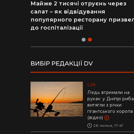
Рік ремонту хати за $8 тисяч:
Майже 2 тисячі отруєнь через
українка показала перевтіленн
салат – як відвідування
сільського будинку (фото)
популярного ресторану призве
до госпіталізації
ВИБІР РЕДАКЦІЇ DV
Life
Life
Українців попереди
Ледь втримали на
про аферу з
руках: у Дніпрі риб
відключенням
витягли з річки
електроенергії
гігантського коропа
(відео)
30 липня, 10:57
28 липня, 17:47