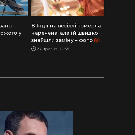
вано
В Індії на весіллі померла
хожого у
наречена, але їй швидко
знайшли заміну – фото
30 травня, 14:35