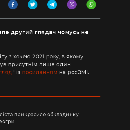
але другий глядач чомусь не
ту з хокею 2021 року, в якому
 був присутнім лише один
гляд
" із
посиланням
на росЗМІ.
оліста прикрасило обкладинку
деогри