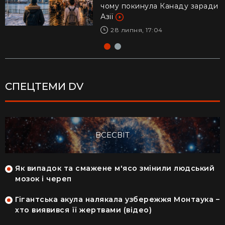
чому покинула Канаду заради
життям заради дитини –
Азії
реакція Трампа
28 липня, 17:04
29 липня, 10:04
СПЕЦТЕМИ DV
ВСЕСВІТ
Як випадок та смажене м'ясо змінили людський
мозок і череп
Гігантська акула налякала узбережжя Монтаука –
хто виявився її жертвами (відео)