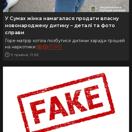
У Сумах жінка намагалася продати власну
новонароджену дитину – деталі та фото
справи
Горе-матрір хотіла позбутися дитини заради грошей
на наркотики
СУМИ
9 травня, 11:02