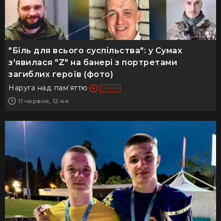
"Біль для всього суспільства": у Сумах
з'явилася "Z" на банері з портретами
загиблих героїв (фото)
Наруга над пам’яттю
СУМИ
11 червня, 12:44