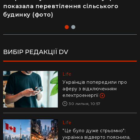
показала перевтілення сільського
як відвідування популярного
будинку (фото)
ресторану призвело до госпіталізації
ВИБІР РЕДАКЦІЇ DV
Life
Life
Українців попередили про
Ледь втримали на руках: у
аферу з відключенням
Дніпрі рибалки витягли з річки
електроенергії
гігантського коропа (відео)
30 липня, 10:57
28 липня, 17:47
Life
Life
"Це було дуже стрьомно":
Драматичне відео із
українка відверто пояснила,
Каліфорнії: 16-річний ризикнув