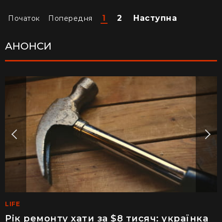
1
2
Наступна
Початок
Попередня
АНОНСИ
LIFE
MEDINFO
Рік ремонту хати за $8 тисяч: українка
Майже 2 тисячі отруєнь через салат –