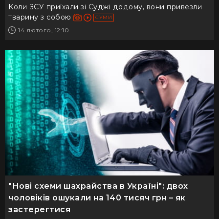
Коли ЗСУ приїхали зі Суджі додому, вони привезли
тварину з собою
СУМИ
14 лютого, 12:10
"Нові схеми шахрайства в Україні": двох
чоловіків ошукали на 140 тисяч грн – як
застерегтися