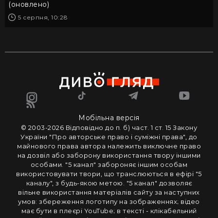
(оновлено)
5 серпня, 10:28
Мобільна версія
© 2003-2026 Вiдповiдно до п. б) част. 1 ст. 15 Закону
України "Про авторське право i сумiжнi права", до
майнового права автора належить виключне право
на дозвiл або заборону використання твору iншими
особами. "5 канал" забороняє iншим особам
використовувати твори, що транслюються в ефipi "5
каналу", з будь-якою метою. "5 канал" дозволяє
вiльне використання матерiалiв сайту за наступних
умов: збереження логотипу на зображеннях; вiдео
має бути в плеєрі YouTube; в тексті - клікабельний