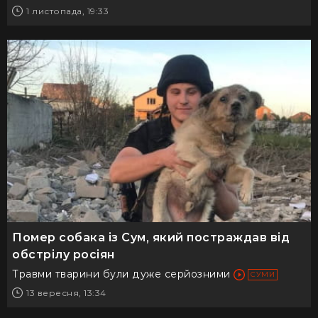
1 листопада, 19:33
Помер собака із Сум, який постраждав від
обстрілу росіян
Травми тварини були дуже серйозними
СУМИ
13 вересня, 13:34