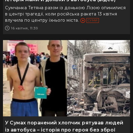
Сумчанка Тетяна разом із донькою Лізою опинилися
в центрі трагедії, коли російська ракета 13 квітня
влучила по центру їхнього міста.
СУМИ
16 квітня, 11:39
У Сумах поранений хлопчик рятував людей
із автобуса – історія про героя без зброї