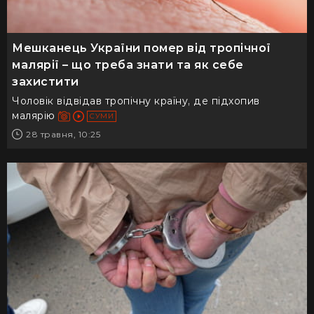
Мешканець України помер від тропічної
малярії – що треба знати та як себе
захистити
Чоловік відвідав тропічну країну, де підхопив
малярію
СУМИ
28 травня, 10:25