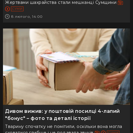
Жертвами шахрайства стали мешканці Сумщини
СУМИ
8 лютого, 14:00
Дивом вижив: у поштовій посилці 4-лапий
"бонус" – фото та деталі історії
Тварину спочатку не помітили, оскільки вона могла
сховатися глибше і не подавала звуків
СУМИ