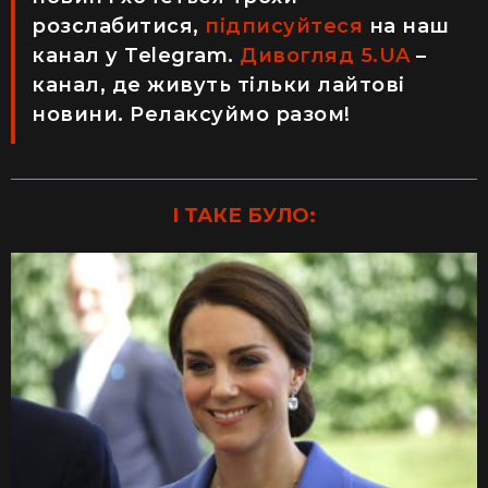
розслабитися,
підписуйтеся
на наш
канал у Telegram.
Дивогляд 5.UA
–
канал, де живуть тільки лайтові
новини. Релаксуймо разом!
І ТАКЕ БУЛО: