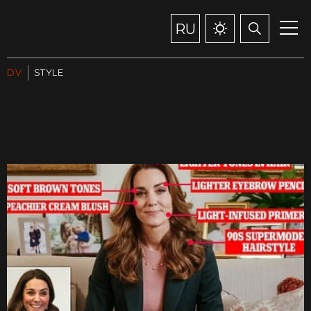
RU
DV
STYLE