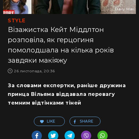
Daily Mail
STYLE
Візажистка Кейт Міддлтон
розповіла, як герцогиня
помолодшала на кілька років
завдяки макіяжу
26 листопада, 20:36
За словами експертки, раніше дружина
принца Вільяма віддавала перевагу
темним відтінками тіней
LIKE
SHARE