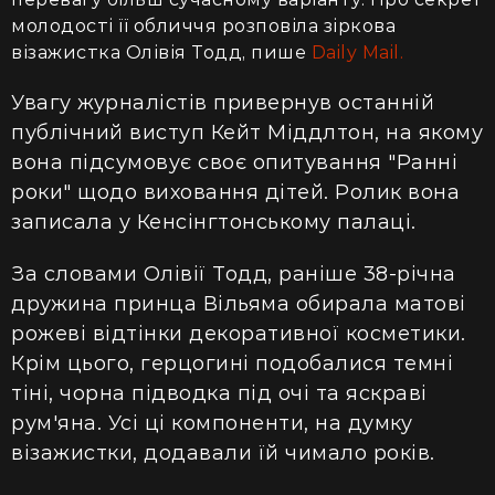
молодості її обличчя розповіла зіркова
візажистка Олівія Тодд, пише
Daily Mail.
Увагу журналістів привернув останній
публічний виступ Кейт Міддлтон, на якому
вона підсумовує своє опитування "Ранні
роки" щодо виховання дітей. Ролик вона
записала у Кенсінгтонському палаці.
За словами Олівії Тодд, раніше 38-річна
дружина принца Вільяма обирала матові
рожеві відтінки декоративної косметики.
Крім цього, герцогині подобалися темні
тіні, чорна підводка під очі та яскраві
рум'яна. Усі ці компоненти, на думку
візажистки, додавали їй чимало років.