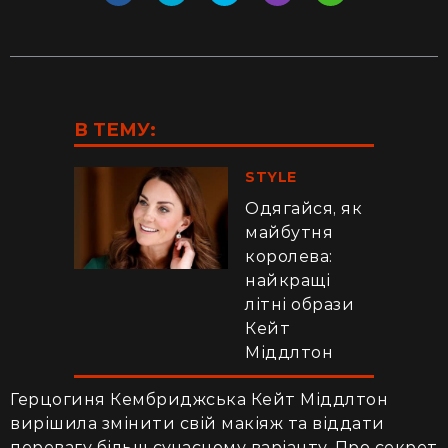
В ТЕМУ:
STYLE
Одягайся, як
майбутня
королева:
найкращі
літні образи
Кейт
Міддлтон
Герцогиня Кембриджська Кейт Міддлтон
вирішила змінити свій макіяж та віддати
перевагу більш сучасному варіанту. Про секрет