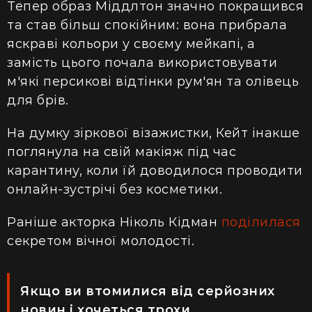
Тепер образ Міддлтон значно покращився
та став більш спокійним: вона прибрала
яскраві кольори у своєму мейкапі, а
замість цього почала використовувати
м'які персикові відтінки рум'ян та олівець
для брів.
На думку зіркової візажистки, Кейт інакше
поглянула на свій макіяж під час
карантину, коли їй доводилося проводити
онлайн-зустрічі без косметики.
Раніше акторка Ніколь Кідман
поділилася
секретом вічної молодості.
Якщо ви втомилися від серйозних
новин і хочеться трохи