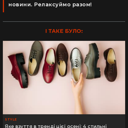
новини. Релаксуймо разом!
І ТАКЕ БУЛО:
STYLE
Яке взуття в тренді цієї осені: 4 стильні