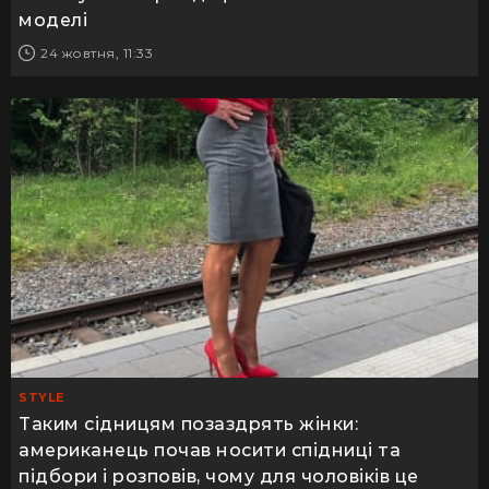
моделі
24 жовтня, 11:33
STYLE
Таким сідницям позаздрять жінки:
американець почав носити спідниці та
підбори і розповів, чому для чоловіків це