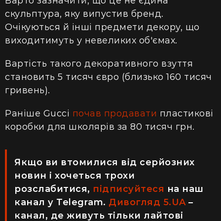
Варто зазначити, що це не єдина
скульптура, яку випустив бренд.
Очікуються й інші предмети декору, що
виходитимуть у невеликих об'ємах.
Вартість такого декоративного взуття
становить 5 тисяч євро (близько 160 тисяч
гривень).
Раніше Gucci
почав продавати
пластикові
коробки для школярів за 80 тисяч грн.
Якщо ви втомилися від серйозних
новин і хочеться трохи
розслабитися,
підписуйтеся
на наш
канал у Telegram.
Дивогляд 5.UA
–
канал, де живуть тільки лайтові