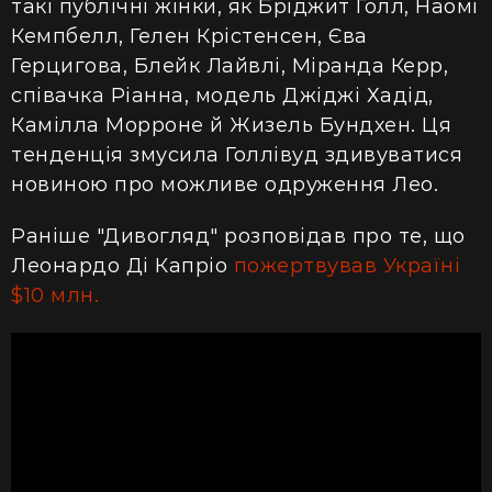
такі публічні жінки, як Бріджит Голл, Наомі
Кемпбелл, Гелен Крістенсен, Єва
Герцигова, Блейк Лайвлі, Міранда Керр,
співачка Ріанна, модель Джіджі Хадід,
Камілла Морроне й Жизель Бундхен. Ця
тенденція змусила Голлівуд здивуватися
новиною про можливе одруження Лео.
Раніше "Дивогляд" розповідав про те, що
Леонардо Ді Капріо
пожертвував Україні
$10 млн.