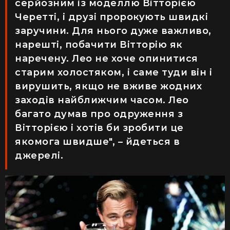
серйозним із моделлю Вітторією
Черетті, і друзі пророкують швидкі
заручини. Для нього дуже важливо,
нарешті, побачити Вітторі
ю як
наречену.
Лео не хоче опинитися
старим холостяком, і саме туди він і
вирушить, якщо не вживе жодних
заходів найближчим часом. Лео
багато думав про одруження з
Вітторією і хотів би зробити це
якомога швидше", – йдеться в
джерелі.