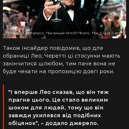
Леонардо Ді Капріо, "Великий Гетсбі"
Фото: The Great Gatsby
Також інсайдер
повідомив, що
для
обраниці Лео, Черетті ці стосунки мають
закінчитися шлюбом, тим паче вона не
буде чекати на
пропозицію
довгі роки.
"І вперше Лео сказав, що він теж
прагне цього. Це стало великим
шоком для людей, тому що він
завжди ухилявся від подібних
обіцянок", – додало джерело.