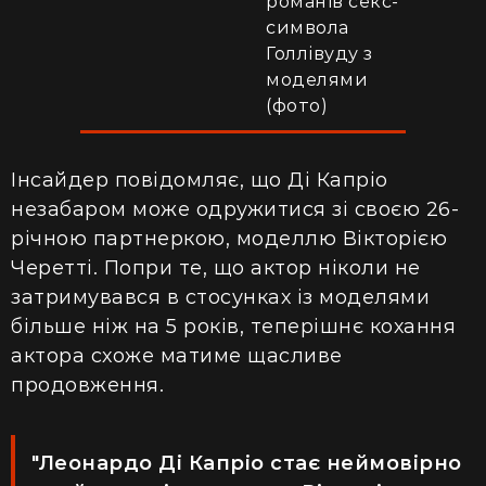
романів секс-
символа
Голлівуду з
моделями
(фото)
Інсайдер повідомляє, що Ді Капріо
незабаром може о
дружитися зі своєю 26-
річною
партнеркою, моделлю Вікторією
Черетті. Попри те, що актор ніколи не
затримувався в стосунках із моделями
більше ніж на 5 років, теперішнє кохання
актора схоже матиме щасливе
продовження.
"Леонардо Ді Капріо стає неймовірно