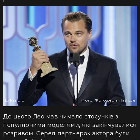
Ді Капріо
Фото: Фото promiflash.de
До цього Лео мав чимало стосунків
з
популярними моделями, які закінчувалися
розривом.
Серед
партнерок актора були