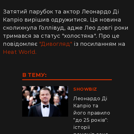
Затятий парубок та актор Леонардо Ді
Капріо вирішив одружитися. Ця новина
сколихнула Голлівуд, адже Лео довгі роки
тримався за статус "холостяка". Про це
повідомляє
"Дивогляд"
із
посиланням
на
Heat World.
В ТЕМУ:
SHOWBIZ
Леонардо Ді
Капріо та
його правило
"до 25 років":
історії