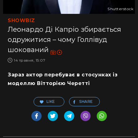
Shutterstock
SHOWBIZ
Леонардо Ді Капріо збирається
одружитися – чому Голлівуд
шокований
14 травня, 15:07
Зараз актор перебуває в стосунках із
моделлю Вітторією Черетті
LIKE
SHARE