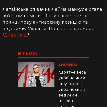
Латвійська співачка Лайма Вайкуле стала
об’єктом помсти з боку росії через її
принципову антивоєнну позицію та
підтримку України. Про це повідомляє
"
Дивогляд
".
В ТЕМУ:
SHOWBIZ
"Дратує весь
український
шоу-бізнес":
український
ведучий
назвав
співачку