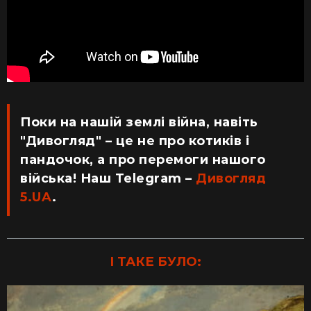
Поки на нашій землі війна, навіть
"Дивогляд" – це не про котиків і
пандочок, а про перемоги нашого
війська! Наш Telegram –
Дивогляд
5.UA
.
І ТАКЕ БУЛО: