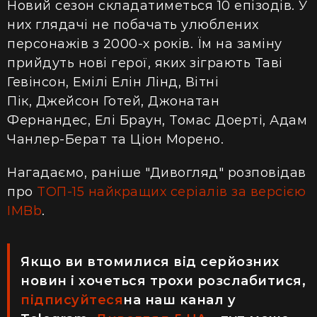
Новий сезон складатиметься 10 епізодів. У
них глядачі не побачать улюблених
персонажів з 2000-х років. Їм на заміну
прийдуть нові герої, яких зіграють Таві
Гевінсон, Емілі Елін Лінд, Вітні
Пік, Джейсон Готей, Джонатан
Фернандес, Елі Браун, Томас Доерті, Адам
Чанлер-Берат та Ціон Морено.
Нагадаємо, раніше "Дивогляд" розповідав
про
ТОП-15 найкращих серіалів за версією
IMBb
.
Якщо ви втомилися від серйозних
новин і хочеться трохи розслабитися,
підписуйтеся
на наш канал у