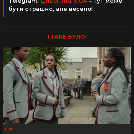
Telegram.
Дивогляд 5.UA
– тут може
бути страшно, але весело!
І ТАКЕ БУЛО:
LIFE