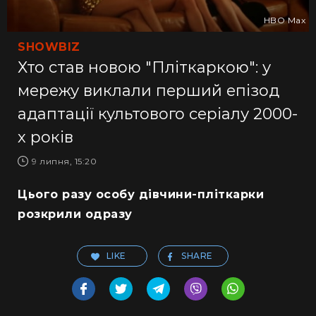
HBO Max
SHOWBIZ
Хто став новою "Пліткаркою": у
мережу виклали перший епізод
адаптації культового серіалу 2000-
х років
9 липня, 15:20
Цього разу особу дівчини-пліткарки
розкрили одразу
LIKE
SHARE