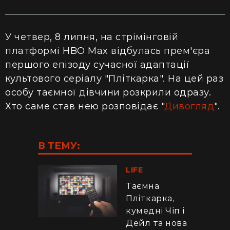
У четвер, 8 липня, на стрімінговій
платформі HBO Max відбулась прем'єра
першого епізоду сучасної адаптації
культового серіалу "Пліткарка". На цей раз
особу таємної дівчини розкрили одразу.
Хто саме став нею розповідає "
Дивогляд
".
В ТЕМУ:
LIFE
Таємна
Пліткарка,
кумедні Чіп і
Дейл та нова