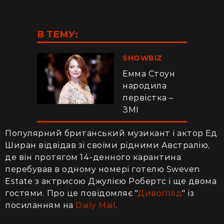
В ТЕМУ:
SHOWBIZ
Емма Стоун
народила
первістка –
ЗМІ
Популярний британський музикант і актор Ед
Ширан відвідав зі своїми рідними Австралію,
де він протягом 14-денного карантина
перебував в одному номері готелю Sweven
Estate з актрисою Джулією Робертс і ще двома
гостями. Про це повідомляє "
Дивогляд
" із
посиланням на
Daily Mail
.