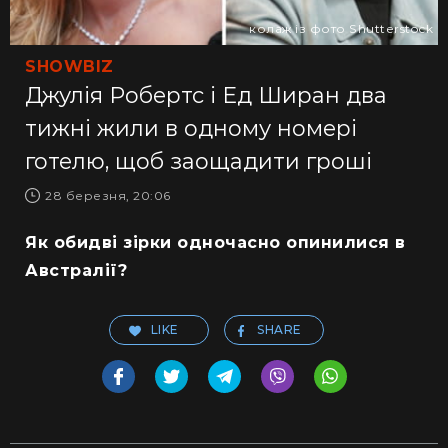
колаж із фото Shutterstock
SHOWBIZ
Джулія Робертс і Ед Ширан два
тижні жили в одному номері
готелю, щоб заощадити гроші
28 березня, 20:06
Як обидві зірки одночасно опинилися в
Австралії?
LIKE
SHARE