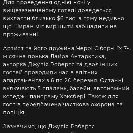
Для проведення однієї ночі у
вищезазначеному готелі доведеться
викласти близько $6 тис, а тому недивно,
що Ширан міг вирішити заощадити на
проживанні.
Артист та його дружина Черрі Сіборн, їх 7-
місячна донька Лайра Антарктика,
акторка Джулія Робертс та двоє інших
гостей проводили час в елітних
апартаментах з 6 по 20 березня. Останні
включають 5 спалень, басейн, автономний
котедж і панораму Хоксбері. Також для
гостів передбачена часткова охорона та
поліція.
Зазначимо, що Джулія Робертс