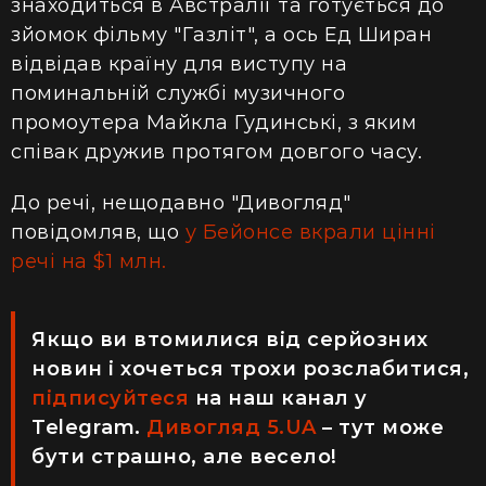
знаходиться в Австралії та готується до
зйомок фільму "Газліт", а ось Ед Ширан
відвідав країну для виступу на
поминальній службі музичного
промоутера Майкла Гудинські, з яким
співак дружив протягом довгого часу.
До речі, нещодавно "Дивогляд"
повідомляв, що
у Бейонсе вкрали цінні
речі на $1 млн.
Якщо ви втомилися від серйозних
новин і хочеться трохи розслабитися,
підписуйтеся
на наш канал у
Telegram.
Дивогляд 5.UA
– тут може
бути страшно, але весело!