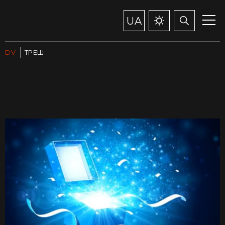
UA
DV
ТРЕШ