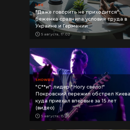
LIFE
"Даже говорить не приходится":
беженка сравнила условия труда в
Украине и Германии
5 августа, 17:02
SHOWBIZ
"С**и": лидер "Ногу свело!"
Покровский пережил обстрел Киева
куда приехал впервые за 15 лет
(видео)
5 августа, 15:05