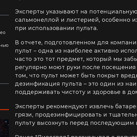
Эксперты указывают на потенциальную
сальмонеллой и листерией, особенно и
при использовании пульта.
део
ла,
В отчете, подготовленном для компании
знью
пульт – одна из наиболее активно испо
часто это тот предмет, который мы за
регулярно моют руки после посещения 
том, что пульт может быть покрыт вре
дезинфикация пульта – это один из на
поддерживать чистоту и здоровье в до
Эксперты рекомендуют извлечь батарей
грязи, продезинфицировать и тщательн
пульту высохнуть перед последующим 
ПУТЕШЕСТВИЯ