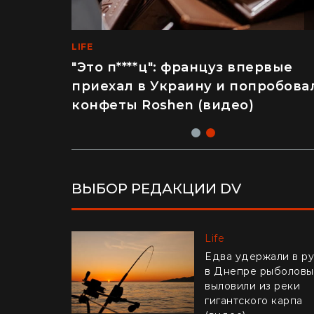
LIFE
LIFE
Лайфхак из Греции: как бюджет
"Это п****ц": француз впервые
бороться с жарой в квартире
приехал в Украину и попробова
конфеты Roshen (видео)
ВЫБОР РЕДАКЦИИ DV
Life
Life
Украинцев
Едва удержали в ру
предупредили об
в Днепре рыболовы
афере с отключени
выловили из реки
электроэнергии
гигантского карпа