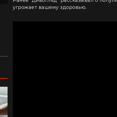
Ранее "Дивогляд" рассказывал о попу
угрожает вашему здоровью.
"Я почувствовал, как трясется земля":
"Н
перед сотнями туристов в ущелье упали
ки
валуны (видео)
ра
Жизнь на круизном лайнере: сколько
Из
стоит купить каюту и жить в море
пр
ку