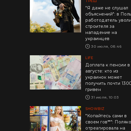
ТРЕШ
"Я даже не слушал
объяснений": в Пол
работодатель увол
строителя за
нападение на
украинцев
30 июля, 08:46
LIFE
Доплата к пенсии в
августе: кто из
украинок может
получить почти 130
гривен
31 июля, 10:03
SHOWBIZ
"Копайтесь сами в
своем гов**": Поляк
отреагировала на