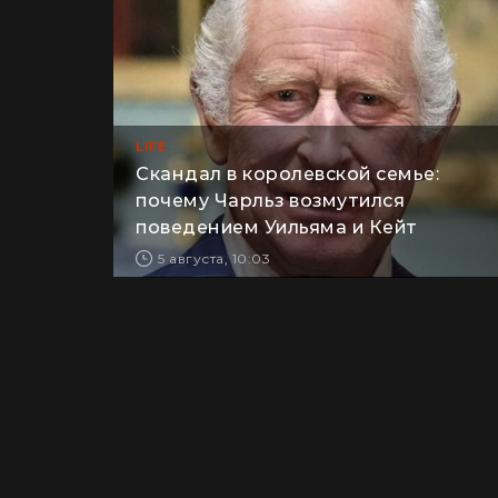
LIFE
Скандал в королевской семье:
почему Чарльз возмутился
поведением Уильяма и Кейт
5 августа, 10:03