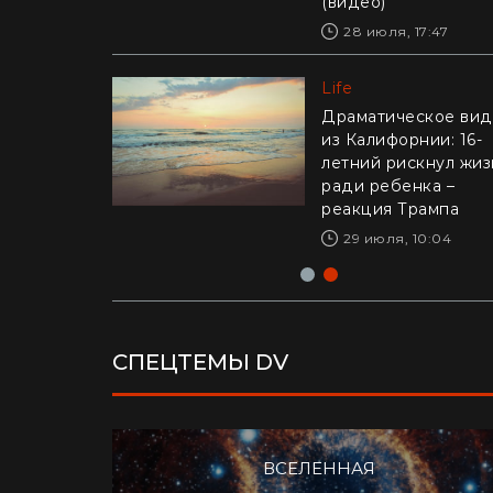
(видео)
30 июля, 10:57
28 июля, 17:47
Life
Life
"Это было очень
стремно": украинка
Драматическое ви
откровенно объясни
из Калифорнии: 16-
почему бросила
летний рискнул жи
Канаду ради Азии
ради ребенка –
реакция Трампа
28 июля, 17:04
29 июля, 10:04
СПЕЦТЕМЫ DV
ВСЕЛЕННАЯ