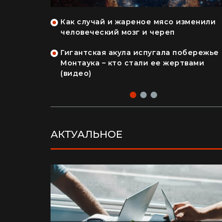
: как
Как случай и жареное мясо изменили
арпатах в
человеческий мозг и череп
Гигантская акула испугала побережье
ерша
Монтаука – кто стали ее жертвами
лення" и
(видео)
део)
АКТУАЛЬНОЕ