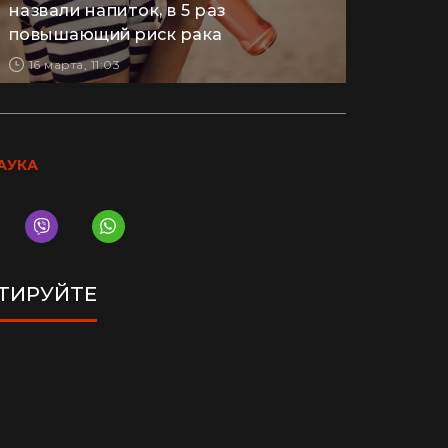
назвали напиток, в 5 раз
повышающий риск рака
16 марта, 11:03
АУКА
ТИРУЙТЕ