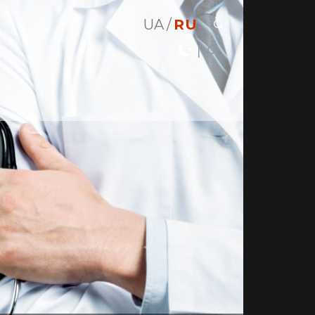
UA
RU