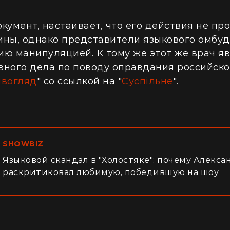
кумент, настаивает, что его действия не пр
ины, однако представители языкового омбу
ию манипуляцией. К тому же этот же врач я
вного дела по поводу оправдания российско
вогляд
" со ссылкой на "
Суспільне
".
SHOWBIZ
Языковой скандал в "Холостяке": почему Алекса
раскритиковал любимую, победившую на шоу