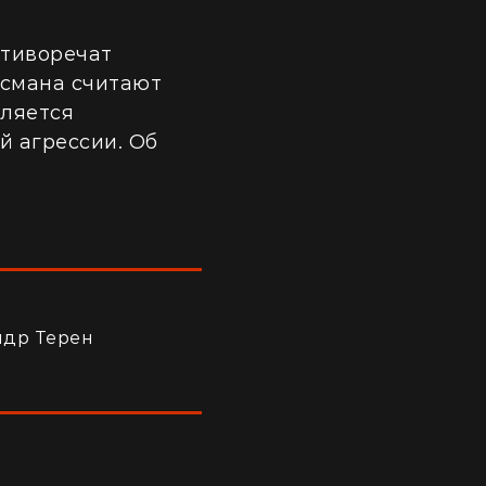
отиворечат
дсмана считают
вляется
й агрессии. Об
ндр Терен