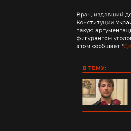
Врач, издавший до
Конституции Укра
такую аргументац
фигурантом уголо
этом сообщает "
Ди
В ТЕМУ: