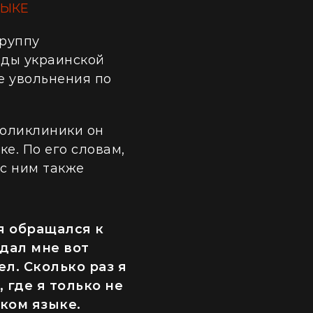
ЗЫКЕ
руппу
яды украинской
е увольнения по
поликлиники он
е. По его словам,
с ним также
 я обращался к
здал мне вот
л. Сколько раз я
, где я только не
ском языке.