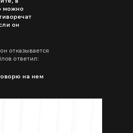
ите, в
о можно
отиворечат
сли он
 он отказывается
лов ответил:
 говорю на нем