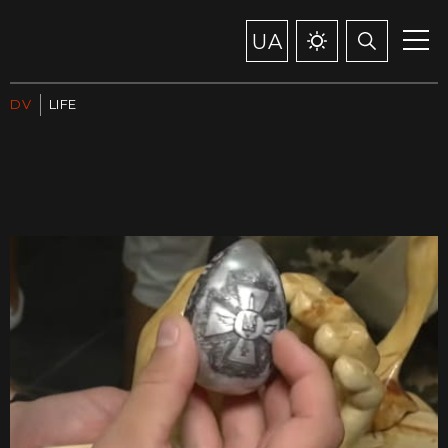
UA
DV
LIFE