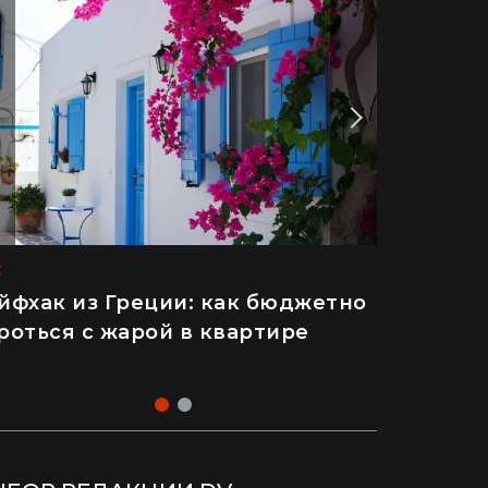
E
E
йфхак из Греции: как бюджетно
то п****ц": француз впервые
роться с жарой в квартире
иехал в Украину и попробовал
нфеты Roshen (видео)