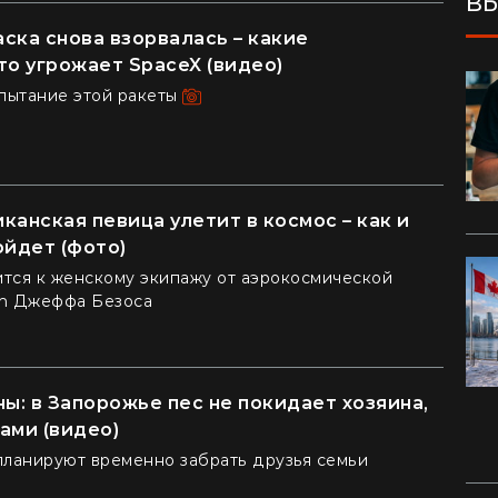
ВЫ
ска снова взорвалась – какие
то угрожает SpaceX (видео)
пытание этой ракеты
канская певица улетит в космос – как и
ойдет (фото)
тся к женскому экипажу от аэрокосмической
in Джеффа Безоса
ны: в Запорожье пес не покидает хозяина,
ами (видео)
планируют временно забрать друзья семьи