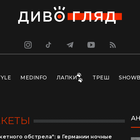
TYLE
MEDINFO
ЛАПКИ
ТРЕШ
SHOWB
АКЕТЫ
А
акетного обстрела": в Германии ночные