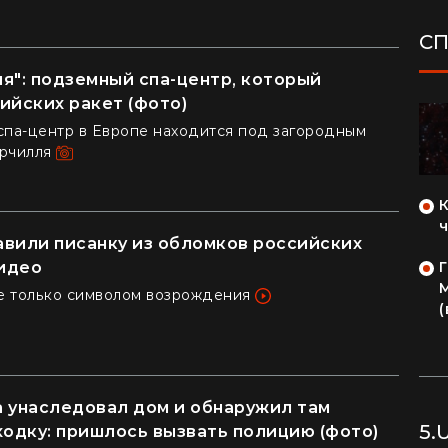
С
я": подземный спа-центр, который
ийских ракет (фото)
спа-центр в Европе находится под загородным
ДОМ
рчилля
"Ни одно растение не посажу": как
киевляне превратили дом в Карпатах в
вили писанку из обломков российских
райский уголок (фото)
видео
Из двухкомнатки в село: блогерша
е только символом возрождения
продала квартиру за "єВідновлення" и
(
купила дом из пенопласта (видео)
 унаследовал дом и обнаружил там
5.
одку: пришлось вызвать полицию (фото)