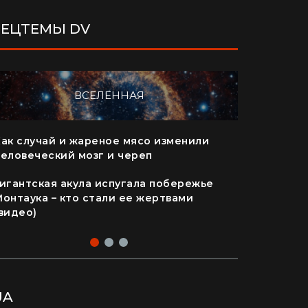
ПЕЦТЕМЫ DV
ВСЕЛЕННАЯ
Как случай и жареное мясо изменили
"Я почувс
человеческий мозг и череп
перед со
валуны (в
Гигантская акула испугала побережье
Монтаука – кто стали ее жертвами
Жизнь на 
видео)
стоит куп
UA