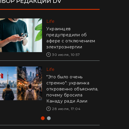
БОР РЕДАКЦИИ DV
Life
Life
Украинцев
Едва удержали в руках:
предупредили об
в Днепре рыболовы
афере с отключением
выловили из реки
электроэнергии
гигантского карпа
(видео)
30 июля, 10:57
28 июля, 17:47
Life
Life
"Это было очень
стремно": украинка
Драматическое видео
откровенно объяснила,
из Калифорнии: 16-
почему бросила
летний рискнул жизнью
Канаду ради Азии
ради ребенка –
реакция Трампа
28 июля, 17:04
29 июля, 10:04