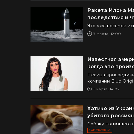
Ракета Илона Ма
последствия и ч
Это уже восьмое ис
7 марта, 12:00
Известная амери
когда это произ
Певица присоедини
компании Blue Orig
1 марта, 14:02
Хатико из Украи
убитого россиян
Собаку погибшего 
ЗАПОРОЖЬЕ