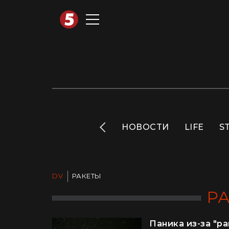
АВТОТЕХНО
INFO
НОВОСТИ
LIFE
S
DV
РАКЕТЫ
Р
Паника из-за "р