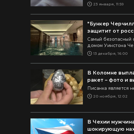
23 января, 11:59
"Бункер Черчилл
защитит от росс
Самый безопасный 
домом Уинстона Че
13 декабря, 16:00
В Коломне выпла
ракет – фото и 
Писанка является н
20 ноября, 12:02
В Чехии мужчина
шокирующую нах