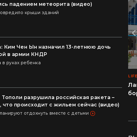
сь падением метеорита (видео)
повредило крыши зданий
: Ким Чен Ын назначил 13-летнюю дочь
ой в армии КНДР
 в руках ребенка
LIF
LIF
Ла
"Э
бо
пр
 Тополи разрушила российская ракета –
ко
, что происходит с жильем сейчас (видео)
ланируют отдохнуть вместе с детьми