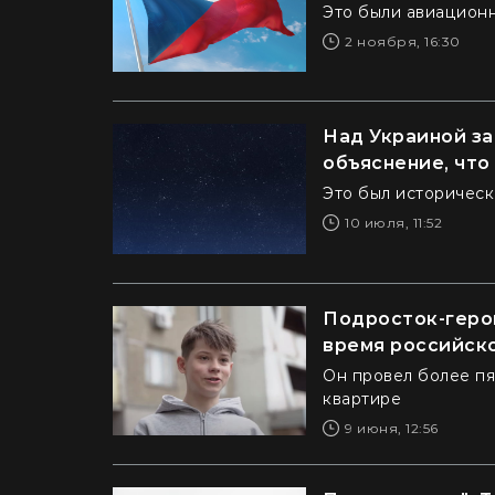
Это были авиационн
2 ноября, 16:30
Над Украиной за
объяснение, что
Это был историчес
10 июля, 11:52
Подросток-герой
время российско
Он провел более пя
квартире
9 июня, 12:56