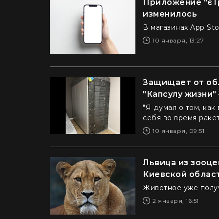
Приложение "єТр
изменилось
В магазинах App Sto
10 января, 13:27
Защищает от об
"Капсулу жизни"
"Я думал о том, ка
себя во время раке
10 января, 09:51
Львица из зооце
Киевской област
Животное уже полу
2 января, 16:51