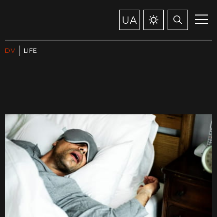
UA
DV
LIFE