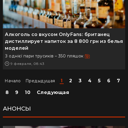
Алкоголь со вкусом OnlyFans: британец
дистиллирует напиток за 8 800 грн из белья
моделей
З однієї пари трусиків – 350 пляшок
9 февраля, 08:43
1
2
3
4
5
6
7
Начало
Предыдущая
8
9
10
Следующая
АНОНСЫ