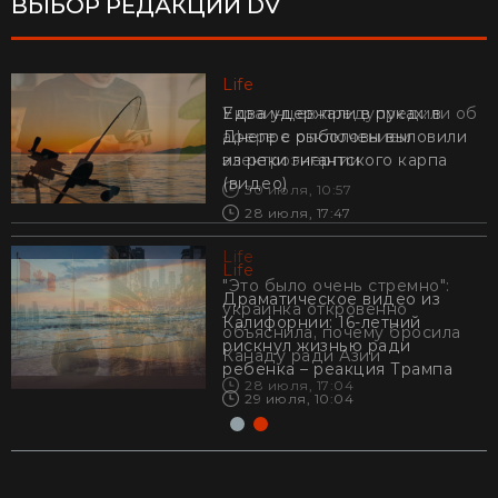
ВЫБОР РЕДАКЦИИ DV
Life
Life
Украинцев предупредили об
Едва удержали в руках: в
афере с отключением
Днепре рыболовы выловили
электроэнергии
из реки гигантского карпа
(видео)
30 июля, 10:57
28 июля, 17:47
Life
Life
"Это было очень стремно":
Драматическое видео из
украинка откровенно
Калифорнии: 16-летний
объяснила, почему бросила
рискнул жизнью ради
Канаду ради Азии
ребенка – реакция Трампа
28 июля, 17:04
29 июля, 10:04