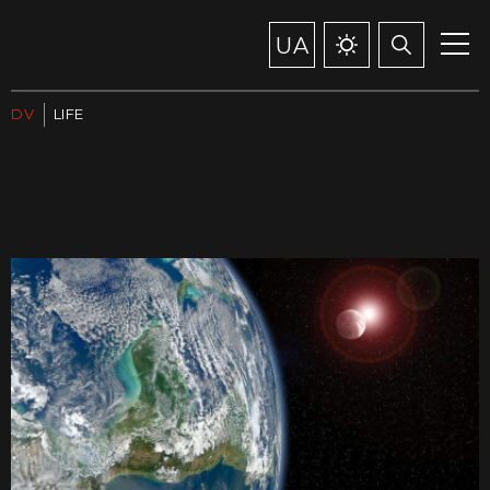
UA
DV
LIFE