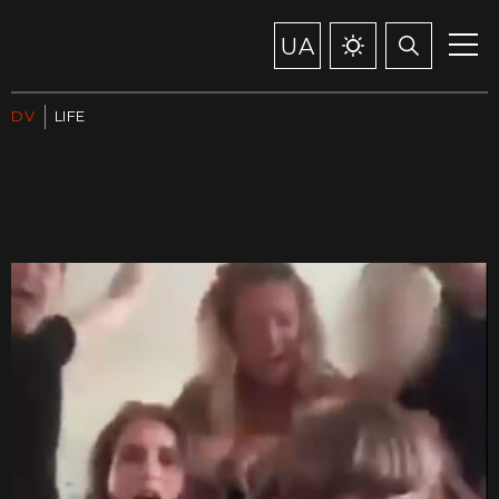
UA
DV
LIFE