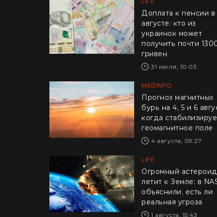
LIFE
Доплата к пенсии в
августе: кто из
украинок может
получить почти 130
гривен
31 июля, 10:03
MEDINFO
Прогноз магнитных
бурь на 4, 5 и 6 авгу
когда стабилизируе
геомагнитное поле
4 августа, 09:27
LIFE
Огромный астерои
летит к Земле: в NA
объяснили, есть ли
реальная угроза
1 августа, 15:43