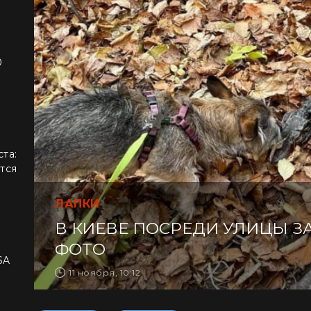
0
ста:
тся
ЛАПКИ
В КИЕВЕ ПОСРЕДИ УЛИЦЫ З
д
ФОТО
SA
11 ноября, 10:12