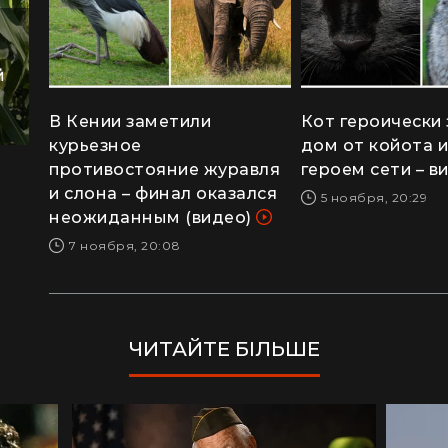
й
В Кении заметили
Кот героически
курьезное
дом от койота и
противостояние журавля
героем сети – в
и слона – финал оказался
5 ноября, 20:29
неожиданным (видео)
7 ноября, 20:08
ЧИТАЙТЕ БІЛЬШЕ