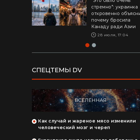
"Это было очень
стремно": украинка
Драматическое ви
откровенно объясни
из Калифорнии: 16-
почему бросила
летний рискнул жи
Канаду ради Азии
ради ребенка –
реакция Трампа
28 июля, 17:04
29 июля, 10:04
СПЕЦТЕМЫ DV
ВСЕЛЕННАЯ
: как
Как случай и жареное мясо изменили
арпатах в
человеческий мозг и череп