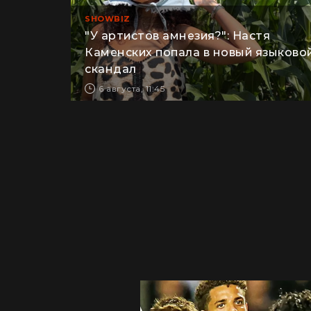
SHOWBIZ
"У артистов амнезия?": Настя
Каменских попала в новый языково
скандал
6 августа, 11:45