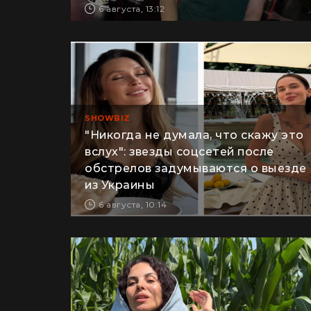
прямом эфире (фото)
6 августа, 13:12
SHOWBIZ
"Никогда не думала, что скажу это
вслух": звезды соцсетей после
обстрелов задумываются о выезде
из Украины
6 августа, 10:14