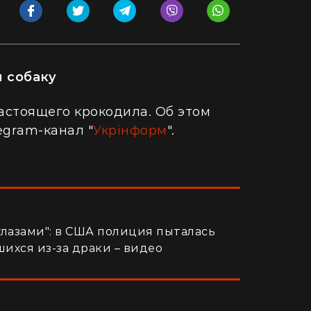
 собаку
астоящего крокодила. Об этом
legram-канал "
Укрінформ
".
глазами": в США полиция пыталась
шихся из-за драки – видео