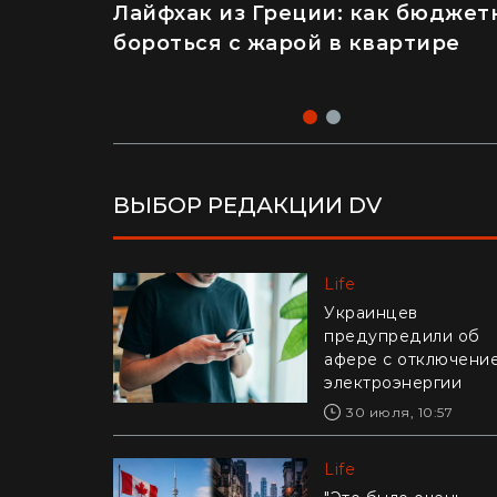
Лайфхак из Греции: как бюджет
"Это п****ц": француз впервые
бороться с жарой в квартире
приехал в Украину и попробова
конфеты Roshen (видео)
ВЫБОР РЕДАКЦИИ DV
Life
Life
Украинцев
Едва удержали в ру
предупредили об
в Днепре рыболовы
афере с отключени
выловили из реки
электроэнергии
гигантского карпа
(видео)
30 июля, 10:57
28 июля, 17:47
Life
Life