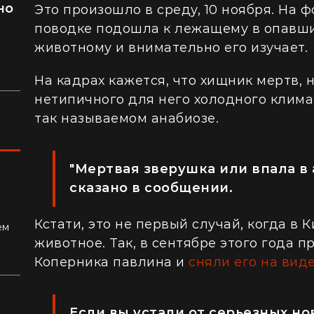
но
Это произошло в среду, 10 ноября. На ф
л
поводке подошла к лежащему в опавши
животному и внимательно его изучает.
На кадрах кажется, что хищник мертв, 
нетипичного для него холодного климат
так называемом анабиозе.
"Мертвая зверушка или впала в а
сказано в сообщении.
ках:
Кстати, это не первый случай, когда в 
ем
животное. Так, в сентябре этого года 
Коперника павлина и
сняли его на вид
Если вы устали от серьезных но