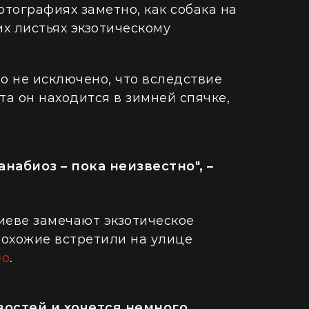
отографиях заметно, как собака на
х листьях экзотическому
но не исключено, что вследствие
а он находится в зимней спячке,
набиоз – пока неизвестно", –
Киеве замечают экзотическое
прохожие встретили на улице
ео
.
востей и хочется немного