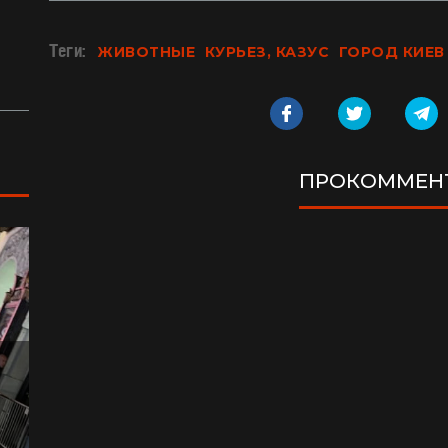
валуны (видео)
ра
Жизнь на круизном лайнере: сколько
Из
Теги:
ЖИВОТНЫЕ
КУРЬЕЗ, КАЗУС
ГОРОД КИЕВ
стоит купить каюту и жить в море
пр
ку
ПРОКОММЕН