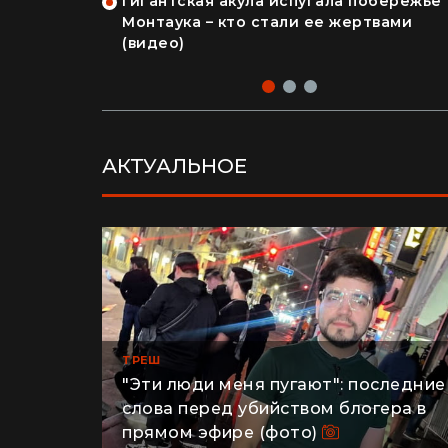
Гигантская акула испугала побережье
ерша
Монтаука – кто стали ее жертвами
лення" и
(видео)
део)
АКТУАЛЬНОЕ
ТРЕШ
"Эти люди меня пугают": последние
слова перед убийством блогера в