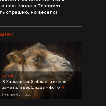
а наш канал в Telegram.
ть страшно, но весело!
БЫЛО:
ЛАПКИ
ДОМ
В Харьковской области в поле
заметили верблюда – фото
8 ноября, 13:27
и одно растение не посажу": как
Как случай
евляне превратили дом в Карпатах в
человеческ