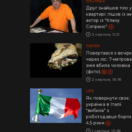
SHOWBIZ
Друг знайшов тіло у
квартирі: пішов із ж
актор із "Клану
Сопрано"
2 серпня, 11:21
ЛАПКИ
Повертався з вечір
через ліс: 7-метрова
змія вбила чоловіка
(фото)
2 серпня, 18:18
LIFE
​Як повернути своє:
українка в Італії
"вибила" з
роботодавця борги
4,5 роки
1 серпня, 10:56