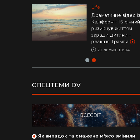
Life
Life
"Це було дуже
стрьомно": українка
Драматичне відео і
відверто пояснила,
Каліфорнії: 16-річни
чому покинула Кан
ризикнув життям
заради Азії
заради дитини –
реакція Трампа
28 липня, 17:04
29 липня, 10:04
СПЕЦТЕМИ DV
ВСЕСВІТ
як кияни
Як випадок та смажене м'ясо змінили