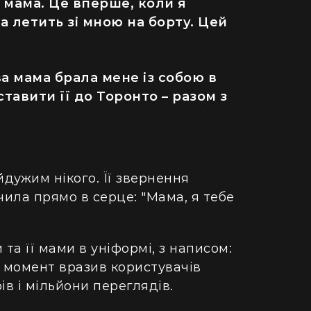
я мама. Це вперше, коли я
ма летить зі мною на борту. Цей
ва мама брала мене із собою в
ставити її до Торонто – разом з
дужим нікого. Її звернення
ила прямо в серце: "Мама, я тебе
та її мами в уніформі, з написом:
ДІМ
ий момент вразив користувачів
в і мільйони переглядів.
одну рослину не посаджу": як кияни
Як випадок