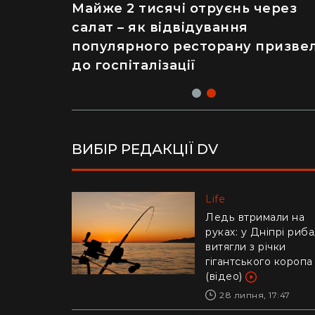
Рік ремонту хати за $8 тисяч:
Майже 2 тисячі отруєнь через
українка показала перевтіленн
салат – як відвідування
сільського будинку (фото)
популярного ресторану призве
до госпіталізації
ВИБІР РЕДАКЦІЇ DV
Life
Life
Українців попереди
Ледь втримали на
про аферу з
руках: у Дніпрі риб
відключенням
витягли з річки
електроенергії
гігантського коропа
(відео)
30 липня, 10:57
28 липня, 17:47