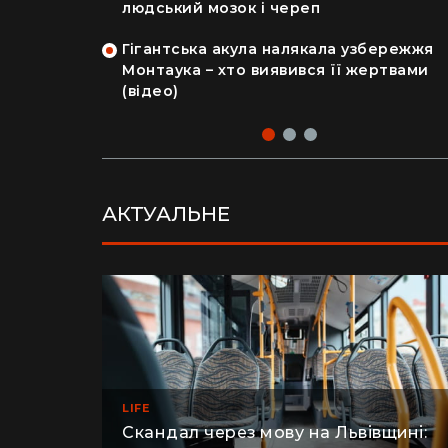
на райський
людський мозок і череп
Гігантська акула налякала узбережжя
рка продала
Монтаука – хто виявився її жертвами
 купила дім
(відео)
АКТУАЛЬНЕ
LIFE
Скандал через мову на Львівщині: