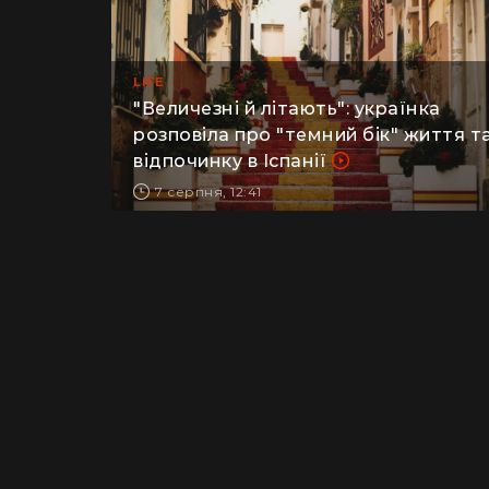
LIFE
​"Величезні й літають": українка
розповіла про "темний бік" життя т
відпочинку в Іспанії
7 серпня, 12:41