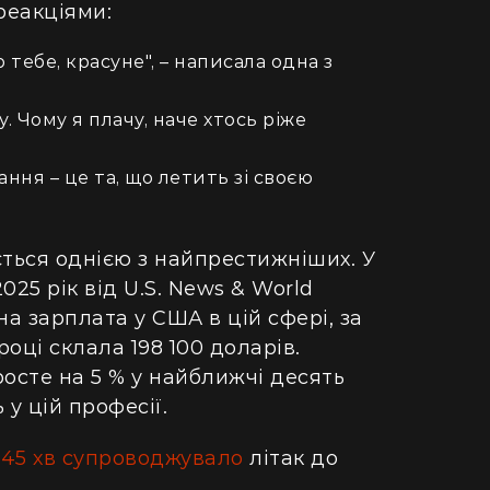
ретворили хату в Карпатах на райський
людський м
реакціями:
точок (фото)
Гігантська
тебе, красуне", – написала одна з
двокімнатної в село: блогерка продала
Монтаука – 
артиру за "єВідновлення" та купила дім
(відео)
у. Чому я плачу, наче хтось ріже
пінопласту (відео)
ння – це та, що летить зі своєю
ється однією з найпрестижніших. У
025 рік від U.S. News & World
чна зарплата у США в цій сфері, за
оці склала 198 100 доларів.
росте на 5 % у найближчі десять
 у цій професії.
45 хв супроводжувало
літак до