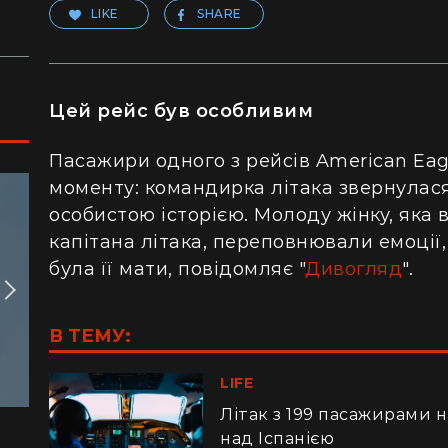
LIKE
SHARE
Цей рейс був особливим
Пасажири одного з рейсів American Ea
моменту: командирка літака звернулася
особистою історією. Молоду жінку, яка
капітана літака, переповнювали емоції
була її мати, повідомляє "
Дивогляд
".
В ТЕМУ:
LIFE
Літак з 199 пасажирами на
над Іспанією