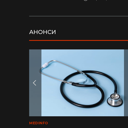
АНОНСИ
LIFE
MEDINFO