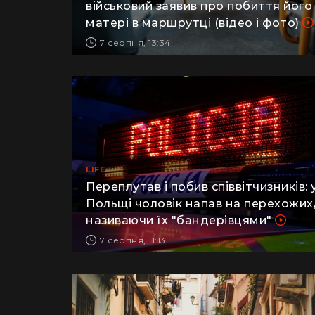
військовий заявив про побиття його
матері в маршрутці (відео і фото)
7 серпня, 13:34
LIFE
Переплутав і побив співвітчизників: 
Польщі чоловік напав на перехожих
називаючи їх "бандерівцями"
7 серпня, 11:13