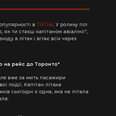
популярності в
TikTok
. У ролику піл
 як ти стаєш капітаном авіалінії",
ходу в літак і вітає всіх через
о на рейс до Торонто"
 але вже за мить пасажири
ої події. Капітан літака
ків сьогодні є одна, яка не літала
ала: