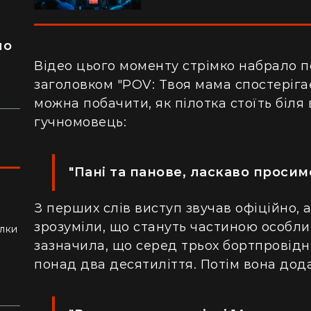
я
ло
Відео цього моменту стрімко набрало 
заголовком "POV: Твоя мама спостерігає,
можна побачити, як пілотка стоїть біля в
гучномовець:
"Пані та панове, ласкаво просим
З перших слів виступ звучав офіційно,
ли
зрозуміли, що стануть частиною особлив
алки
зазначила, що серед трьох бортпровідни
понад два десятиліття. Потім вона дод