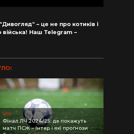
 "Дивогляд" – це не про котиків і
 війська! Наш Telegram –
УЛО:
LIFE
Фінал ЛЧ 2024/25: де покажуть
матч ПСЖ – Інтер і які прогнози