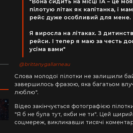
"Вона сидить на місці 1А – це мо
пілотую літак як капітанка, і ма
з
рейс дуже особливий для мене.
й
аду
Я виросла на літаках. З дитинст
рейси. І тепер я маю за честь до
усіма вами"
@brittanygallarneau
Слова молодої пілотки не залишили бай
завершилось фразою, яка багатьом влуч
люблю".
Відео закінчується фотографією пілотки 
ПОДОРОЖІ
"Я б не була тут, якби не ти". Цей щир
соцмереж, викликавши тисячі коментарі
"Я відчув, як трясеться земля": перед
"Ж