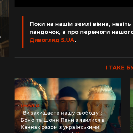
Поки на нашій землі війна, навіть
пандочок, а про перемоги нашого
а
Дивогляд 5.UA
.
І ТАКЕ Б
SHOWBIZ
"Ви захищаєте нашу свободу":
Боно та Шонн Пенн з’явилися в
Каннах разом з українськими