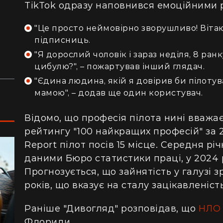
сотнями туристів в ущелині впали валуни
пе
TikTok одразу наповнився емоційними 
(відео)
ку
"Це просто неймовірно зворушливо! Вітаю 
Життя на круїзному лайнері: скільки
З 
підписниць.
коштує купити каюту та мешкати в морі
кв
"Я дорослий чоловік і зараз неділя, 8 ранк
з 
цибулю?", – пожартував інший глядач.
"Єдина людина, якій я довірив би пілотува
мамою", – додав ще один користувач.
Відомо, що професія пілота нині вважа
рейтингу "100 найкращих професій" за 2
Report пілот посів 15 місце. Середня рі
даними Бюро статистики праці, у 2024 р
Прогнозується, що зайнятість у галузі з
років, що вказує на сталу зацікавленість
Раніше "Дивогляд" розповідав, що
НЛО 
Флориди.