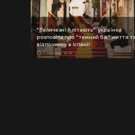
LIFE
​"Величезні й літають": українка
розповіла про "темний бік" життя т
відпочинку в Іспанії
7 серпня, 12:41