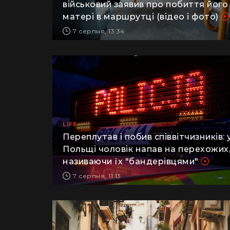
військовий заявив про побиття його
матері в маршрутці (відео і фото)
7 серпня, 13:34
LIFE
Переплутав і побив співвітчизників: 
Польщі чоловік напав на перехожих
називаючи їх "бандерівцями"
7 серпня, 11:13