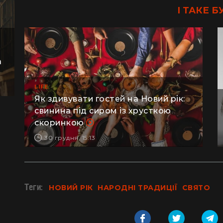
І ТАКЕ Б
а
LIFE
Як здивувати гостей на Новий рік:
свинина під сиром із хрусткою
скоринкою
30 грудня, 15:13
Теги:
НОВИЙ РІК
НАРОДНІ ТРАДИЦІЇ
СВЯТО