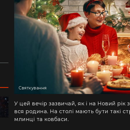
з
й
аду
Святкування
У цей вечір зазвичай, як і на Новий рік
ПОДОРОЖІ
вся родина. На столі мають бути такі стр
млинці та ковбаси.
"Я відчув, як трясеться земля": перед
"Ж