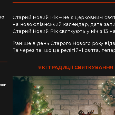
я
ло
Старий Новий Рік – не є церковним свя
на новоюліанський календар, дата зали
Старий Новий Рік святкують у ніч з 13 на
Раніше в день Старого Нового року
від
Та
через те, що це релігійні свята, тепе
ЯКІ ТРАДИЦІЇ СВЯТКУВАННЯ
ли
алки