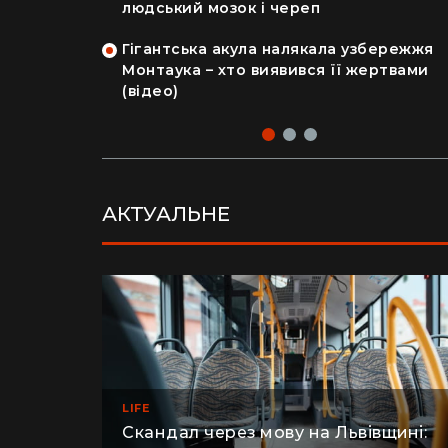
на райський
людський мозок і череп
Гігантська акула налякала узбережжя
рка продала
Монтаука – хто виявився її жертвами
 купила дім
(відео)
АКТУАЛЬНЕ
LIFE
Скандал через мову на Львівщині: