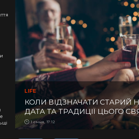
иття
ки
LIFE
КОЛИ ВІДЗНАЧАТИ СТАРИЙ НО
я
ДАТА ТА ТРАДИЦІЇ ЦЬОГО С
не
1 січня, 17:12
ьщі