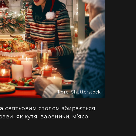
Фото: Shutterstock
 за святковим столом збирається
ДІМ
ави, як кутя, вареники, м’ясо,
одну рослину не посаджу": як кияни
Як випадок