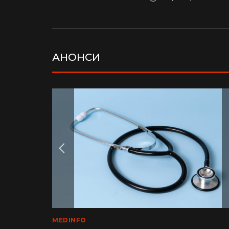
АНОНСИ
LIFE
MEDINFO