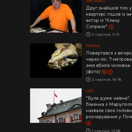
SHOWBIZ
Друг знайшов тіло у
квартирі: пішов із ж
актор із "Клану
Сопрано"
2 серпня, 11:21
ЛАПКИ
Повертався з вечір
через ліс: 7-метрова
змія вбила чоловіка
(фото)
2 серпня, 18:18
LIFE
"Була дуже наївна":
біженка з Маріупол
назвала своє голов
розчарування у Пол
1 серпня, 13:58