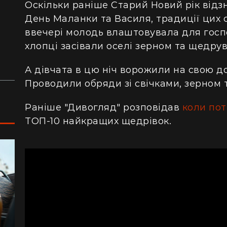
сотнями туристів в ущелині впали валуни
пе
Оскільки раніше Старий Новий рік
відз
(відео)
ку
День Маланки та Василя,
традиції цих 
ввечері молодь влаштовувала для госпо
Життя на круїзному лайнері: скільки
З 
хлопці засівали оселі зерном та щедрув
коштує купити каюту та мешкати в морі
кв
з 
А дівчата в цю ніч ворожили
на свою
д
Проводили обряди зі свічками, зерном 
Раніше "Дивогляд" розповідав
коли пот
ТОП-10 найкращих щедрівок.