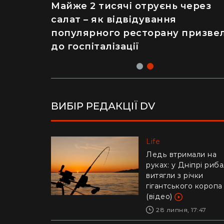
Рік ремонту хати за $8 тисяч:
Майже 2 тисячі отруєнь через
українка показала перевтіленн
салат – як відвідування
сільського будинку (фото)
популярного ресторану призве
до госпіталізації
ВИБІР РЕДАКЦІЇ DV
Life
Life
Українців попереди
Ледь втримали на
про аферу з
руках: у Дніпрі риб
відключенням
витягли з річки
електроенергії
гігантського коропа
(відео)
30 липня, 10:57
28 липня, 17:47