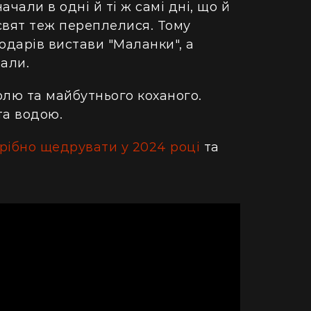
ретворили хату в Карпатах на райський
людський м
начали
в одні й ті ж
самі дні, що й
точок (фото)
свят теж переплелися.
Тому
Гігантська
дарів вистави "Маланки", а
двокімнатної в село: блогерка продала
Монтаука – 
али.
артиру за "єВідновлення" та купила дім
(відео)
пінопласту (відео)
олю та майбутнього коханого.
та водою.
рібно щедрувати у 2024 році
та