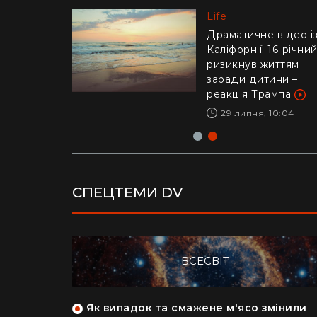
Life
Life
"Це було дуже
стрьомно": українка
Драматичне відео і
відверто пояснила,
Каліфорнії: 16-річни
чому покинула Кан
ризикнув життям
заради Азії
заради дитини –
реакція Трампа
28 липня, 17:04
29 липня, 10:04
СПЕЦТЕМИ DV
ВСЕСВІТ
як кияни
Як випадок та смажене м'ясо змінили