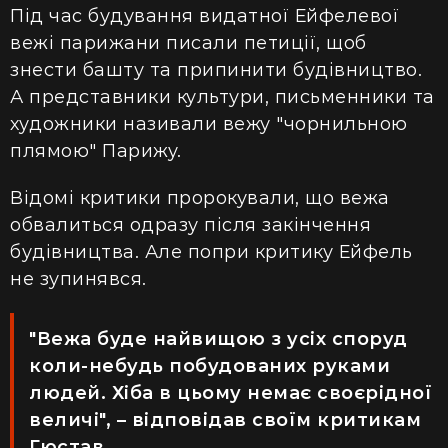
Під час будування видатної Ейфелевої
вежі
парижани писали петиції, щоб
знести башту та припинити будівництво.
А представники культури, письменники та
художники називали вежу "чорнильною
плямою" Парижу.
Відомі критики пророкували, що
вежа
обвалиться одразу після закінчення
будівництва. Але попри критику Ейфель
не зупинявся.
"Вежа
буде найвищою з усіх споруд
коли-небудь побудованих руками
людей. Хіба в цьому немає своєрідної
величі", – відповідав своїм критикам
Гюстав.