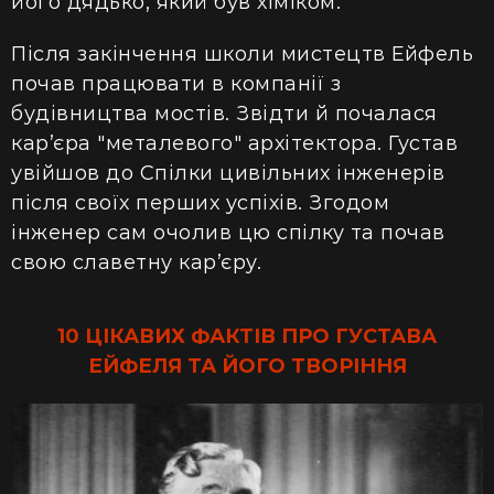
його дядько, який був хіміком.
Після закінчення школи мистецтв Ейфель
почав працювати в компанії з
будівництва мостів. Звідти й почалася
кар’єра "металевого" архітектора. Густав
увійшов до Спілки цивільних інженерів
після своїх перших успіхів. Згодом
інженер сам очолив цю спілку та почав
свою славетну кар’єру.
10 ЦІКАВИХ ФАКТІВ ПРО ГУСТАВА
ЕЙФЕЛЯ ТА ЙОГО ТВОРІННЯ