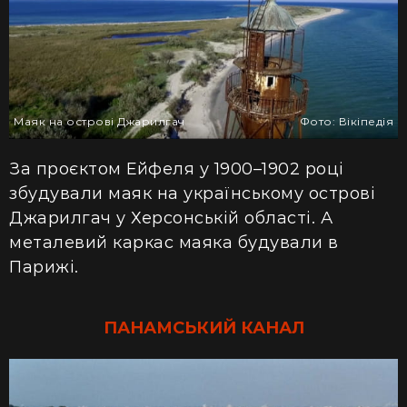
Маяк на острові Джарилгач
Фото: Вікіпедія
За проєктом Ейфеля у 1900–1902 році
збудували маяк на українському острові
Джарилгач у Херсонській
області.
А
металевий каркас маяка будували в
Парижі.
ПАНАМСЬКИЙ КАНАЛ