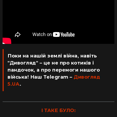
Поки на нашій землі війна, навіть
"Дивогляд" – це не про котиків і
пандочок, а про перемоги нашого
війська! Наш Telegram –
Дивогляд
5.UA
.
І ТАКЕ БУЛО: