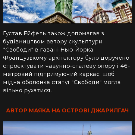
Статуя Свободи
Фото: senfil.net
Густав Ейфель також допомагав з
будівництвом автору скульптури
"Свободи" в гавані
Нью-Йорка
.
Французькому архітектору було доручено
с
проєкт
увати чавунно-сталеву опору і 46-
метровий підтримуючий каркас, щоб
мідна оболонка статуї "Свободи" могла
вільно рухатися.
АВТОР МАЯКА НА ОСТРОВІ ДЖАРИЛГАЧ