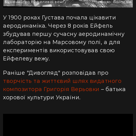
Будівництво Ейфелевої вежі
Фото: Вікіпедія
У 1900 роках Густава почала цікавити
аеродинаміка. Через 8 років Ейфель
збудував першу сучасну аеродинамічну
лабораторію на Марсовому полі, а для
експериментів використовував свою
Ейфелеву вежу.
Раніше "Дивогляд" розповідав про
творчість та життєвий шлях видатного
композитора Григорія Верьовки
–
батька
хорової культури України.