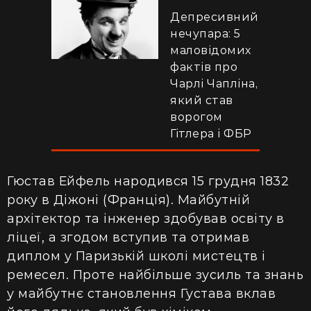
Депресивний
нечупара: 5
маловідомих
фактів про
Чарлі Чапліна,
який став
ворогом
Гітлера і ФБР
Гюстав Ейфель народився 15 грудня 1832
року в Діжоні (Франція). Майбутній
архітектор та інженер здобував освіту в
ліцеї, а згодом вступив та
отримав
диплом у Паризькій школі мистецтв і
ремесел.
Проте найбільше зусиль та знань
у майбутнє становлення Густава вклав