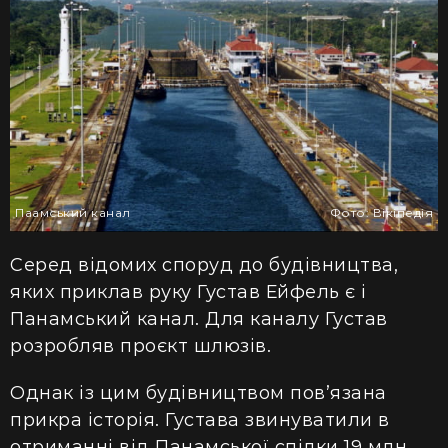
Паамський канал
Фото: Вікіпедія
Серед
відомих споруд до
будівництва,
яких приклав
руку Густав Ейфель є і
Панамський канал. Для каналу Густав
розробляв проєкт шлюзів.
Однак із цим будівництвом пов’язана
прикра історія. Густава звинуватили в
отриманні від Панамської спілки 19 млн