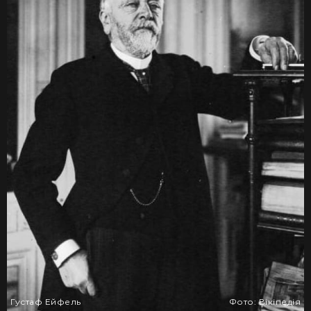
Густаф Ейфель
Фото: Вікіпедія