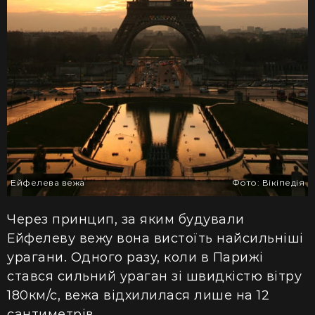
Ейфелева вежа
Фото: Вікіпедія
Через
принцип, за яким
будували
Ейфелеву вежу вона вистоїть найсильніші
урагани. Одного
разу, коли
в Парижі
стався сильний ураган зі швидкістю вітру
180км/с,
вежа відхилилася лише
на 12
сантиметрів.