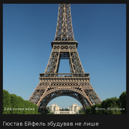
Ейфелева вежа
Фото: Вікіпедія
Гюстав Ейфель збудував
не лише