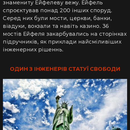
знамениту Ейфелеву вежу. Ейфель
с
проєкт
ував понад 200 інших споруд.
Серед
них були мости, церкви, банки,
віадуки, вокзали та навіть казино. 36
мостів Ейфеля закарб
увались н
а сторінках
підручникі
в, як приклади найсміливіших
інженерних рішеннь.
ОДИН З ІНЖЕНЕРІВ СТАТУЇ СВОБОДИ