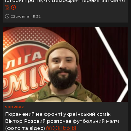
історія про те, як Демосфен переміг заїкання
22 жовтня, 11:32
SHOWBIZ
Поранений на фронті український комік
Віктор Розовий розпочав футбольний матч
ЛЬВІВ
(фото та відео)