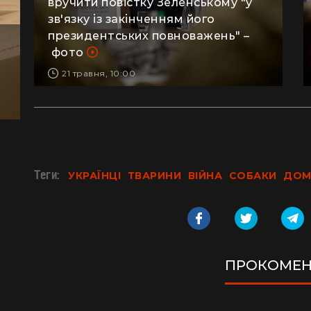
вручити повістку Зеленському "у
зв'язку із закінченням його
президентських повноважень" –
фото
21 травня, 10:00
Теги:
УКРАЇНЦІ
ТВАРИНИ
ВІЙНА
СОБАКИ
ДОМ
ПРОКОМЕН