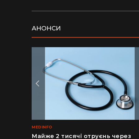
АНОНСИ
LIFE
MEDINFO
Рік ремонту хати за $8 тисяч:
Майже 2 тисячі отруєнь через