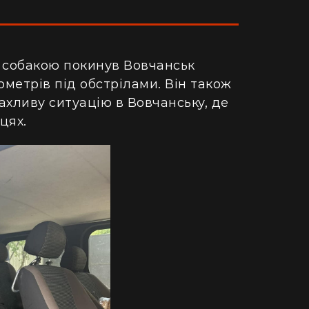
м собакою покинув Вовчанськ
ометрів під обстрілами. Він також
ахливу ситуацію в Вовчанську, де
цях.