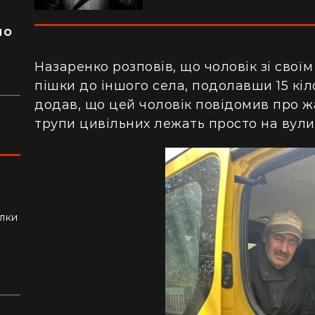
я
ло
Назаренко розповів, що чоловік зі свої
пішки до іншого села, подолавши 15 кіл
додав, що цей чоловік повідомив про ж
трупи цивільних лежать просто на вули
ли
алки