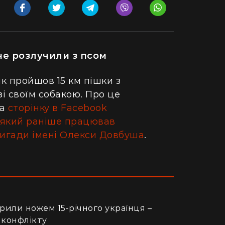
не розлучили з псом
ік пройшов 15 км пішки з
зі своїм собакою. Про це
на
сторінку в Facebook
 який раніше працював
ригади імені Олекси Довбуша
.
рили ножем 15-річного українця –
 конфлікту