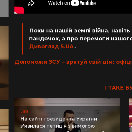
Поки на нашій землі війна, навіть
пандочок, а про перемоги нашого
Дивогляд 5.UA
.
Допоможи ЗСУ – врятуй свій дім: офіці
І ТАКЕ Б
LIFE
На сайті президента України
з'явилася петиція з вимогою