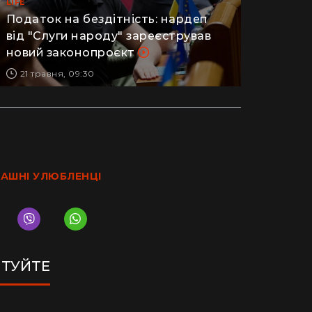
LIFE
Податок на бездітність: нардеп
від "Слуги народу" зареєстрував
новий законопроєкт
21 травня, 09:30
АШНІ УЛЮБЛЕНЦІ
ТУЙТЕ