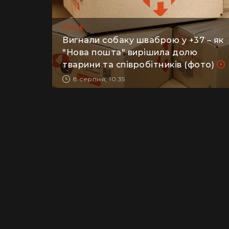
STYLE
Вигнали собаку шваброю у +37 – як
"Нова пошта" вирішила долю
тварини та співробітників (фото)
8 серпня, 10:35