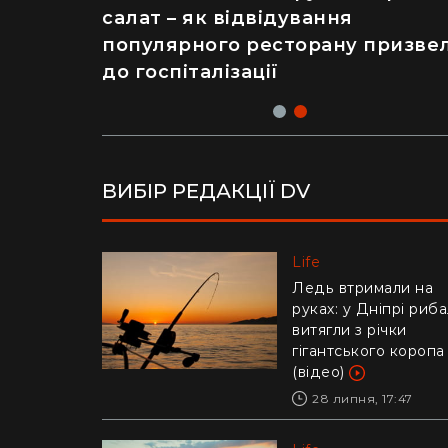
українка показала перевтіленн
салат – як відвідування
сільського будинку (фото)
популярного ресторану призве
до госпіталізації
ВИБІР РЕДАКЦІЇ DV
Life
Life
Українців попереди
Ледь втримали на
про аферу з
руках: у Дніпрі риб
відключенням
витягли з річки
електроенергії
гігантського коропа
(відео)
30 липня, 10:57
28 липня, 17:47
Life