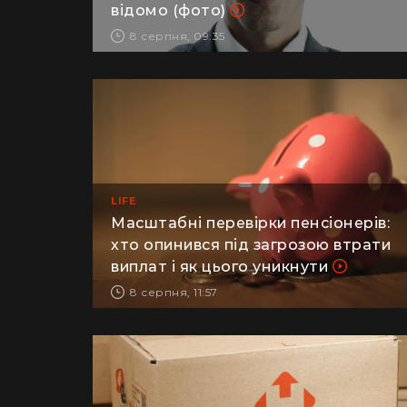
відомо (фото)
8 серпня, 09:35
LIFE
Масштабні перевірки пенсіонерів:
хто опинився під загрозою втрати
виплат і як цього уникнути
8 серпня, 11:57