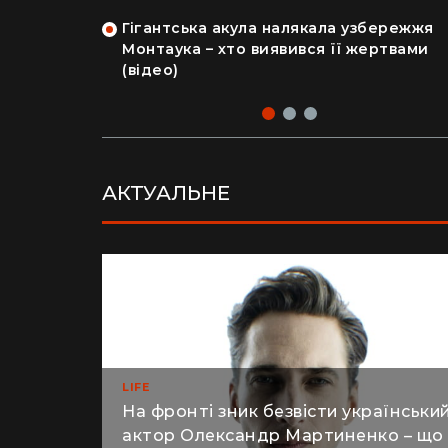
Гігантська акула налякала узбережжя
рка продала
Монтаука – хто виявився її жертвами
 купила дім
(відео)
АКТУАЛЬНЕ
LIFE
На фронті зник безвісти українськи
актор Олександр Мартиненко – що