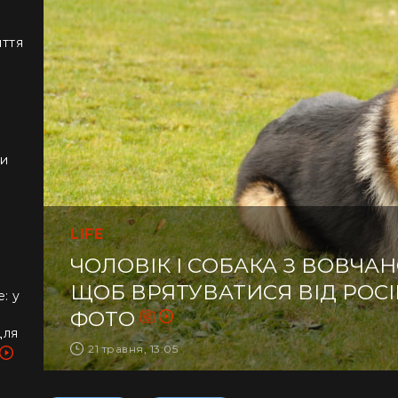
иття
ки
LIFE
ЧОЛОВІК І СОБАКА З ВОВЧАН
ЩОБ ВРЯТУВАТИСЯ ВІД РОСІ
: у
ФОТО
для
21 травня, 13:05