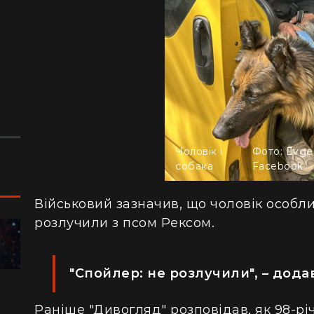
з
й
аду
Чоловік і
Фото: Evge
собака
Facebook
Військовий зазначив, що чоловік особл
розлучили з псом Рексом.
ПОДОРОЖІ
"Спойлер: не розлучили", – дода
"Я відчув, як трясеться земля": перед
"Ж
сотнями туристів в ущелині впали валуни
пе
Раніше "Дивогляд" розповідав, як 98-р