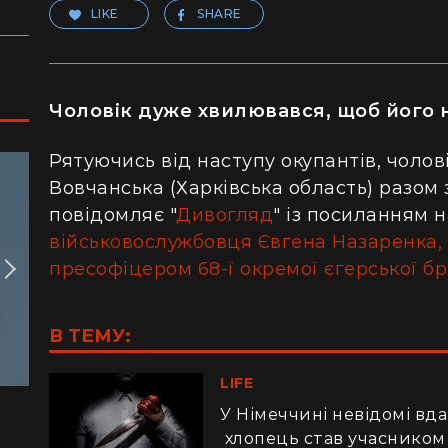
LIKE
SHARE
Чоловік дуже хвилювався, щоб його 
Рятуючись від наступу окупантів, чолов
Вовчанська (Харківська область) разом 
повідомляє "
Дивогляд
" із посиланням 
військовослужбовця Євгена Назаренка,
пресофіцером 68-ї окремої єгерської б
В ТЕМУ:
LIFE
У Німеччині невідомі вда
хлопець став учасником