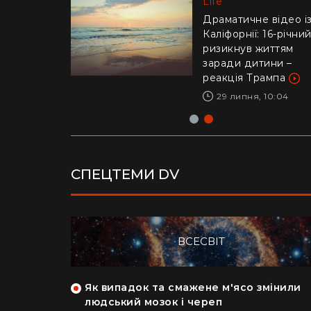
Life
"Це було дуже
стрьомно": українка
Драматичне відео і
відверто пояснила,
Каліфорнії: 16-річни
чому покинула Кан
ризикнув життям
заради Азії
заради дитини –
реакція Трампа
28 липня, 17:04
29 липня, 10:04
СПЕЦТЕМИ DV
ВСЕСВІТ
як кияни
Як випадок та смажене м'ясо змінили
на райський
людський мозок і череп