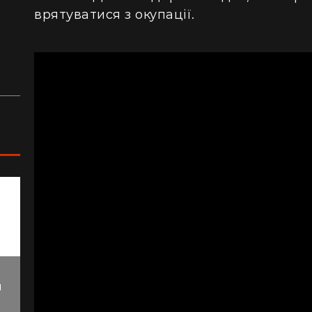
(відео)
ку
врятуватися з окупації.
Життя на круїзному лайнері: скільки
З 
коштує купити каюту та мешкати в морі
кв
з 
й