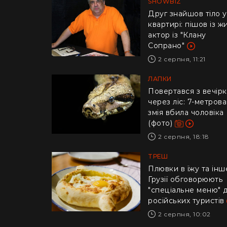
SHOWBIZ
Друг знайшов тіло у
квартирі: пішов із ж
актор із "Клану
Сопрано"
2 серпня, 11:21
ЛАПКИ
Повертався з вечір
через ліс: 7-метрова
змія вбила чоловіка
(фото)
2 серпня, 18:18
ТРЕШ
Плювки в їжу та інше
Грузії обговорюють
"спеціальне меню" 
російських туристів
2 серпня, 10:02