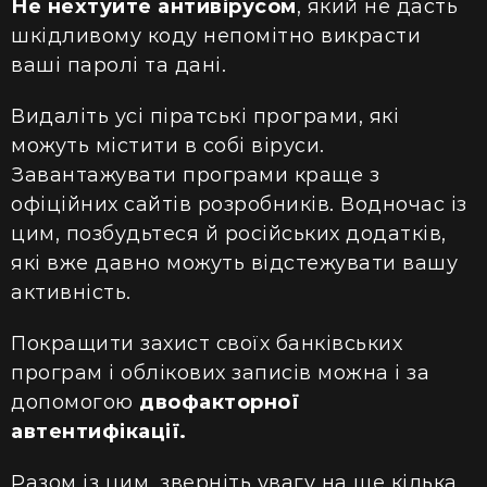
Не нехтуйте антивірусом
, який не дасть
шкідливому коду непомітно викрасти
ваші паролі та дані.
Видаліть усі піратські програми, які
можуть містити в собі віруси.
Завантажувати програми краще з
офіційних сайтів розробників. Водночас із
цим, позбудьтеся й російських додатків,
які вже давно можуть відстежувати вашу
активність.
Покращити захист своїх банківських
програм і облікових записів можна і за
допомогою
двофакторної
автентифікації.
Разом із цим, зверніть увагу на ще кілька