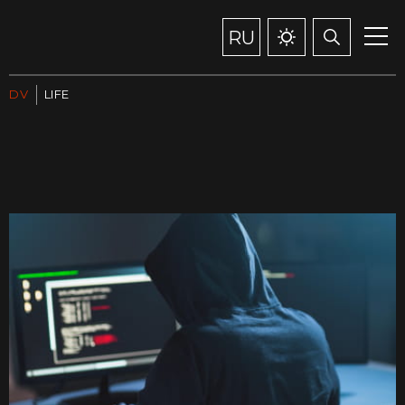
RU
DV
LIFE