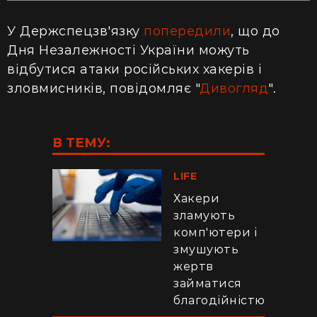
У Держспецзв'язку
попередили
, що до
Дня Незалежності України можуть
відбутися атаки російських хакерів і
зловмисників, повідомляє "
Дивогляд
".
В ТЕМУ:
LIFE
Хакери
зламують
комп'ютери і
змушують
жертв
займатися
благодійністю