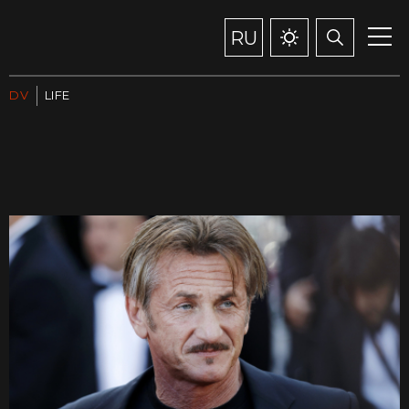
RU
DV
LIFE