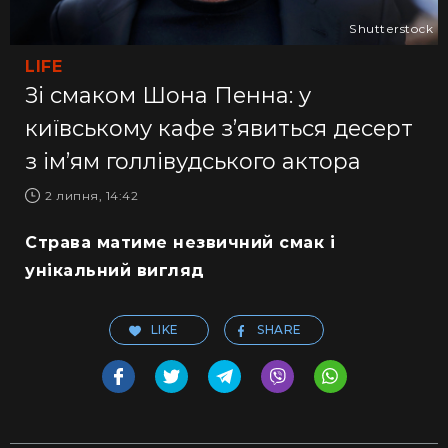
Shutterstock
LIFE
Зі смаком Шона Пенна: у
київському кафе з’явиться десерт
з ім’ям голлівудського актора
2 липня, 14:42
Страва матиме незвичний смак і
унікальний вигляд
LIKE
SHARE