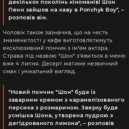
декількох поколінь кіноманів! Шон
Пенн зайшов на каву в Рonchyk Вoy", –
розповів він.
Чоловік також зазначив, що на честь
знаменитості у кафе виготовлятимуть
ексклюзивний пончик з ім'ям актора.
Страва під назвою "Шон" з'явиться в меню
вже 4 липня. Десерт матиме незвичний
смак і унікальний вигляд.
"Новий пончик "Шон" буде із
заварним кремом з карамелізованого
персика з розмарином. Зверху буде
усмішка Шона, утворена пудрою з
дегідрованого лимона", – розповів