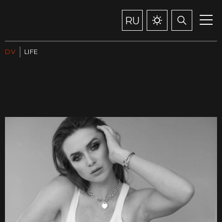
RU
DV
LIFE