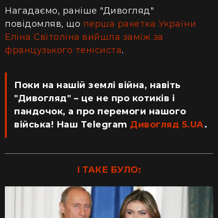
Нагадаємо, раніше "Дивогляд"
повідомляв, що
перша ракетка України
Еліна Світоліна вийшла заміж за
французького тенісиста
.
Поки на нашій землі війна, навіть
"Дивогляд" – це не про котиків і
пандочок, а про перемоги нашого
війська! Наш Telegram
Дивогляд 5.UA
.
І ТАКЕ БУЛО: