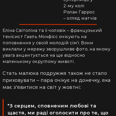
2-му колі
Ролан Гаррос
– огляд матчів
Еліна Світоліна та її чоловік – французький
тенісист Гаель Монфісс очікують на
поповнення у своїй молодій сім'ї. Вони
виклали у мережу зворушливе фото, на якому
увага акцентується на ще відносно
маленькому округлому животі.
Стать малюка подружжя також не стало
приховувати – пара очікує на донечку, яка
має з'явитися на світ у жовтні:
"З серцем, сповненим любові та
щастя, ми раді оголосити про те, що