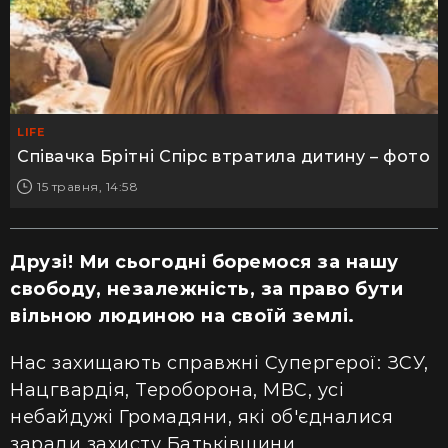
LIFE
Співачка Брітні Спірс втратила дитину – фото
15 травня, 14:58
Друзі! Ми сьогодні боремося за нашу
свободу, незалежність, за право бути
вільною людиною на своїй землі.
Нас захищають справжні Супергерої: ЗСУ,
Нацгвардія, Тероборона, МВС, усі
небайдужі Громадяни, які об'єдналися
заради захисту Батьківщини.