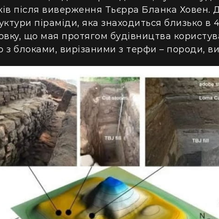
оків після виверження Тьєрра Бланка Ховен. 
ктури піраміди, яка знаходиться близько в 4
овку, що мая протягом будівництва користу
 з блоками, вирізаними з терфи – породи, в