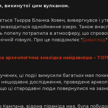
и, викинутої цим вулканом.
ється Тьєрра Бланка Ховен, вивергнувся і у
з знаходиться однойменне озеро. Також внас
ть попелу потрапила в атмосферу, що спрово
ічній півкулі. Про це повідомляє "
Дивогляд
ка археологічна знахідка найдавніша – ТОП
учених, ці події вимусили багатьох мая поки
к, нещодавнє дослідження, проведене археол
, що ці стародавні люди повернулися на зазн
що Кампана, відома піраміда мая, була побудо