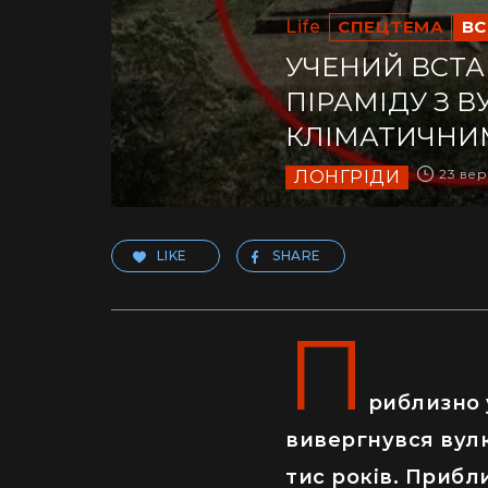
Life
СПЕЦТЕМА
ВС
УЧЕНИЙ ВСТА
ПІРАМІДУ З В
КЛІМАТИЧНИ
23 вер
ЛОНГРІДИ
LIKE
SHARE
П
риблизно 
вивергнувся вул
тис років. Прибл