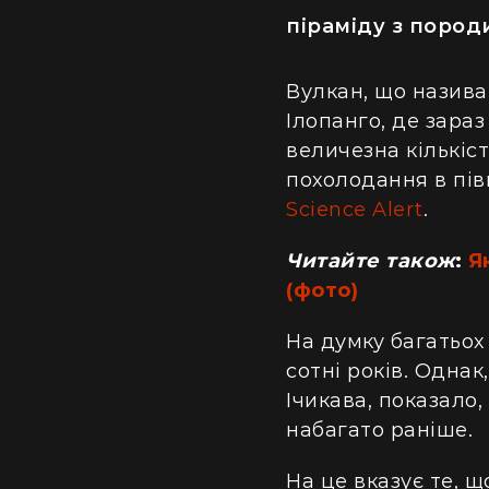
піраміду з пород
Вулкан, що назива
Ілопанго, де зара
величезна кількіс
похолодання в півн
Science Alert
.
Читайте також
:
Я
(фото)
На думку багатьох 
сотні років. Одна
Ічикава, показало
набагато раніше.
На це вказує те, 