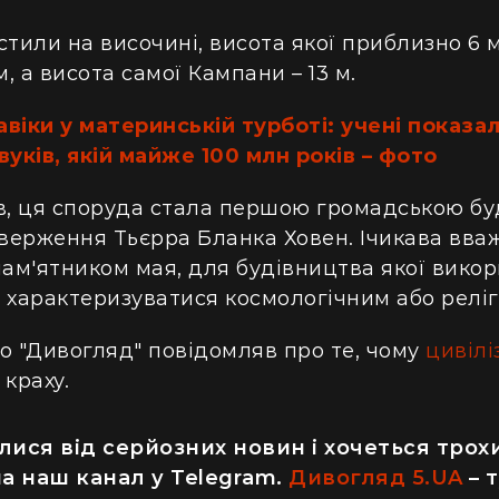
тили на височині, висота якої приблизно 6 м
м, а висота самої Кампани – 13 м.
авіки у материнській турботі: учені показа
вуків, якій майже 100 млн років – фото
в, ця споруда стала першою громадською бу
иверження Тьєрра Бланка Ховен. Ічикава вва
м'ятником мая, для будівництва якої викор
си характеризуватися космологічним або релі
о "Дивогляд" повідомляв про те, чому
цивілі
краху.
ися від серйозних новин і хочеться трох
а наш канал у Telegram.
Дивогляд 5.UA
– 