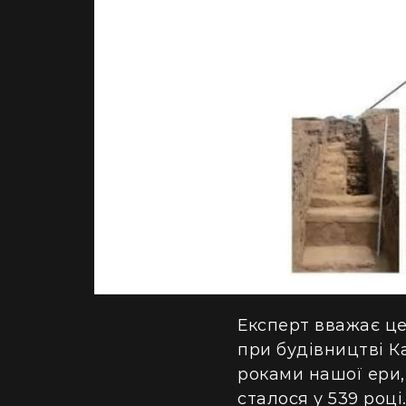
Піраміда Кампана
Експерт вважає ц
при будівництві К
роками нашої ери,
сталося у 539 році