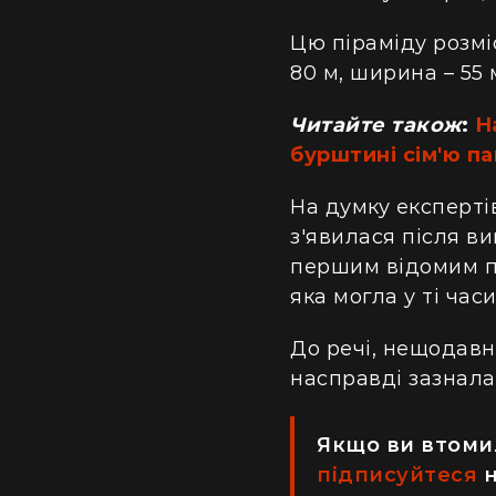
Цю піраміду розміс
80 м, ширина – 55 
Читайте також
:
Н
бурштині сім'ю па
На думку експерті
з'явилася після в
першим відомим па
яка могла у ті ча
До речі, нещодавн
насправді зазнала 
Якщо ви втомил
підписуйтеся
н