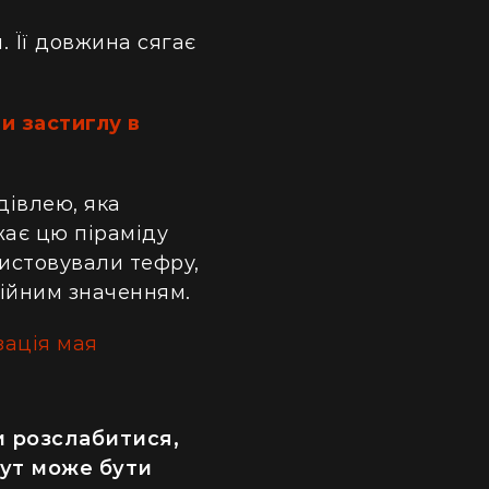
. Її довжина сягає
ли застиглу в
дівлею, яка
жає цю піраміду
истовували тефру,
гійним значенням.
зація мая
и розслабитися,
тут може бути