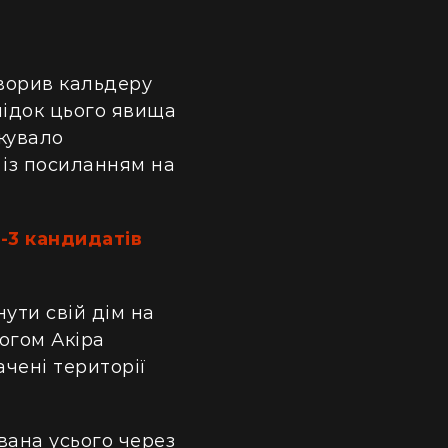
творив кальдеру
лідок цього явища
кувало
" із посиланням на
-3 кандидатів
нути свій дім на
огом Акіра
ачені території
вана усього через