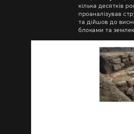
кілька десятків р
проаналізував стру
та дійшов до висн
блоками та землею