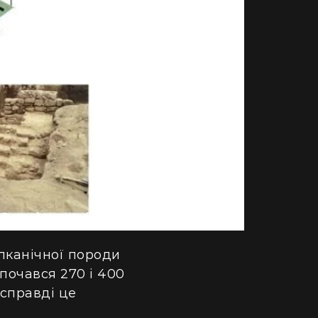
Фото: Antiquity Publications Ltd/A. Ichikawa
лканічної породи
почався 270 і 400
асправді це