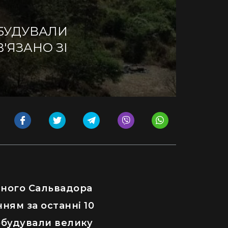
БУДУВАЛИ
'ЯЗАНО ЗІ
асного Сальвадора
ям за останні 10
побудували велику