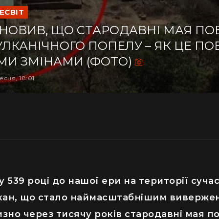
ЕСВІТ
НОВИВ, ЩО СТАРОДАВНІ МАЯ ПО
УЛКАНІЧНОГО ПОПЕЛУ – ЯК ЦЕ ПОВ
МИ ЗМІНАМИ (ФОТО)
есня, 18:01
у 539 році до нашої ери на території суч
кан, що стало наймасштабнішим виверженн
изно через тисячу років стародавні мая 