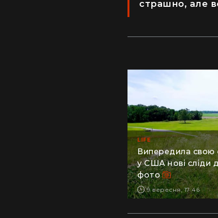
страшно, але в
LIFE
Випередила свою 
у США нові сліди д
фото
9 вересня, 17:46