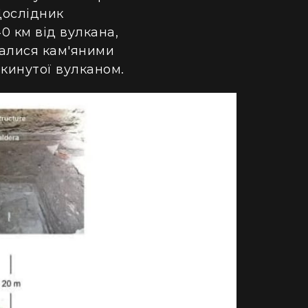
Дослідник
0 км від вулкана,
валися кам'яними
икинутої вулканом.