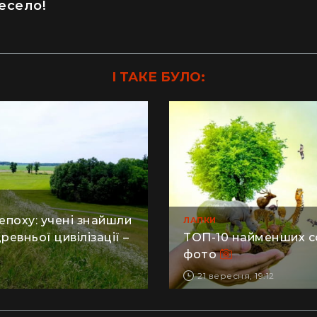
есело!
І ТАКЕ БУЛО:
епоху: учені знайшли
ЛАПКИ
ревньої цивілізації –
ТОП-10 найменших сс
фото
21 вересня, 19:12