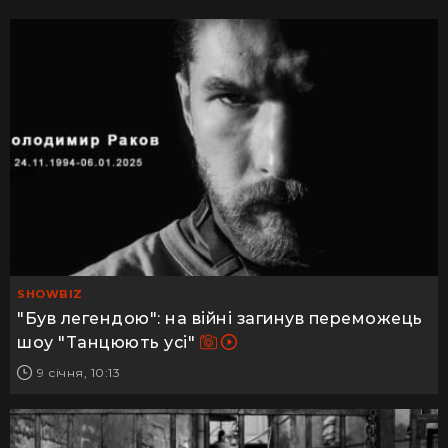
SHOWBIZ
"Був легендою": на війні загинув переможець
шоу "Танцюють усі"
9 січня, 10:13