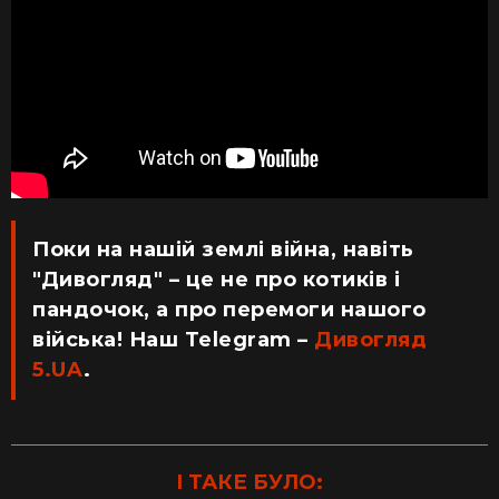
Поки на нашій землі війна, навіть
"Дивогляд" – це не про котиків і
пандочок, а про перемоги нашого
війська! Наш Telegram –
Дивогляд
5.UA
.
І ТАКЕ БУЛО: