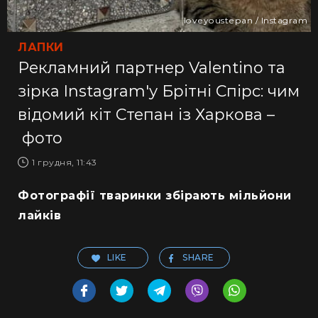
loveyoustepan / Instagram
ЛАПКИ
Рекламний партнер Valentino та
зірка Instagram'у Брітні Спірс: чим
відомий кіт Степан із Харкова –
фото
1 грудня, 11:43
Фотографії тваринки збірають мільйони
лайків
LIKE
SHARE