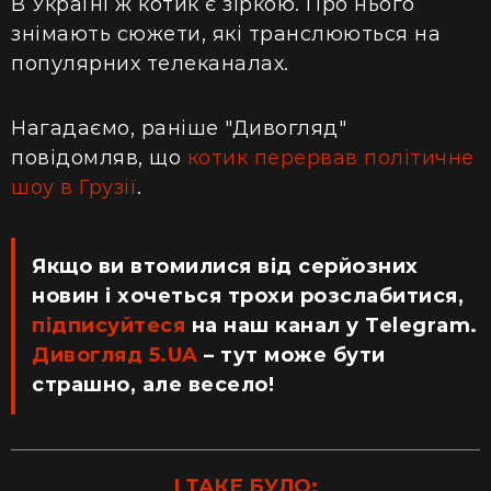
В Україні ж котик є зіркою. Про нього
знімають сюжети, які транслюються на
популярних телеканалах.
Нагадаємо, раніше "Дивогляд"
повідомляв, що
котик перервав політичне
шоу в Грузії
.
Якщо ви втомилися від серйозних
новин і хочеться трохи розслабитися,
підписуйтеся
на наш канал у Telegram.
Дивогляд 5.UA
– тут може бути
страшно, але весело!
І ТАКЕ БУЛО: