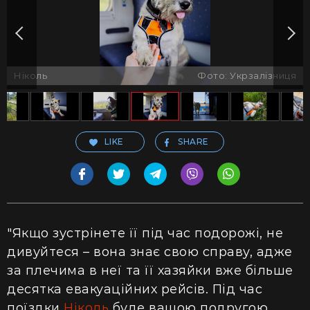
Ніколь
Фото: Укрзалізниця
LIKE
SHARE
"Якщо зустрінете її під час подорожі, не
дивуйтеся – вона знає свою справу, адже
за плечима в неї та її хазяйки вже більше
десятка евакуаційних рейсів. Під час
поїздки
Ніколь
буде вашою подругою,