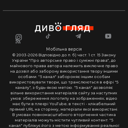
Мобільна версія
© 2003-2026 Вiдповiдно до п. б) част. 1 ст. 15 Закону
України "Про авторське право i сумiжнi права", до
майнового права автора належить виключне право
на дозвiл або заборону використання твору iншими
особами. "5 канал" забороняє iншим особам
використовувати твори, що транслюються в ефipi "5
каналу", з будь-якою метою. "5 канал" дозволяє
вiльне використання матерiалiв сайту за наступних
умов: збереження логотипу на зображеннях; вiдео
має бути в плеєрі YouTube; в тексті - клікабельний
прямий URL на сторінку, матеріали якої використані.
В умовах повномасштабного вторгнення частина
матеріалів можуть містити чутливий контент. "5
канал" публікує його з метою інформування реальної