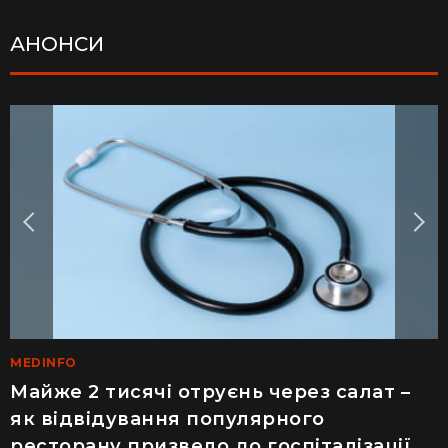
АНОНСИ
LIFE
MEDINFO
Рік ремонту хати за $8 тисяч: українка
Майже 2 тисячі отруєнь через салат –
показала перевтілення сільського
як відвідування популярного
будинку (фото)
ресторану призвело до госпіталізації