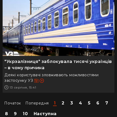
"Укрзалізниця" заблокувала тисячі українців
– в чому причина
Деякі користувачі зловживають можливостями
застосунку УЗ
13 серпня, 15:41
1
2
3
4
5
6
7
Початок
Попередня
8
9
10
Наступна