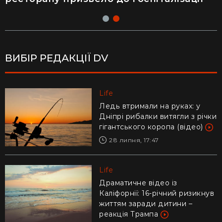
ВИБІР РЕДАКЦІЇ DV
Life
Life
Українців попередили про
Ледь втримали на руках: у
аферу з відключенням
Дніпрі рибалки витягли з річки
електроенергії
гігантського коропа (відео)
30 липня, 10:57
28 липня, 17:47
Life
Life
"Це було дуже стрьомно":
Драматичне відео із
українка відверто пояснила,
Каліфорнії: 16-річний ризикнув
чому покинула Канаду заради
життям заради дитини –
Азії
реакція Трампа