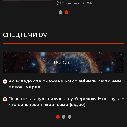
28 липня, 17:04
29 липня, 10:04
СПЕЦТЕМИ DV
ВСЕСВІТ
Як випадок та смажене м'ясо змінили людський
мозок і череп
Гігантська акула налякала узбережжя Монтаука –
хто виявився її жертвами (відео)