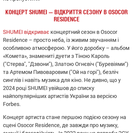
КОНЦЕРТ SHUMEI — ВІДКРИТТЯ СЕЗОНУ В OSOCOR
RESIDENCE
SHUMEI
відкриває
концертний сезон в Osocor
Residence – просто неба, із живим звучанням і
особливою атмосферою. У його доробку – альбом
«Комета», знамениті дуети з Тіною Кароль
("Стерва", "Дзвони"), Златою Огнєвіч ("Буревіями")
та Артемом Пивоваровим ("Ой на горі"), безліч
синглів і навіть музика для кіно. Не дивно, що у
2024 році SHUMEI увійшов до списку
найпопулярніших артистів України за версією
Forbes.
Концерт артиста стане першою подією сезону на
сцені Osocor Residence, де завжди про музику,