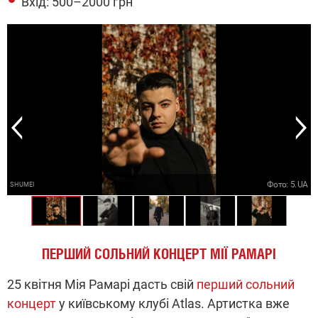
Вхід: 500–2000 грн
A
A
A
Фото: 5.UA
SHUMEI
ПЕРШИЙ СОЛЬНИЙ КОНЦЕРТ МІЇ РАМАРІ
25 квітня Мія Рамарі дасть свій
перший сольний
концерт
у київському клубі Atlas. Артистка вже