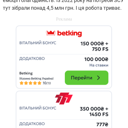
емоції і благодійність. Із 2022 року на потреби ЗСУ
тут зібрали понад 4,5 млн грн. І ця робота триває.