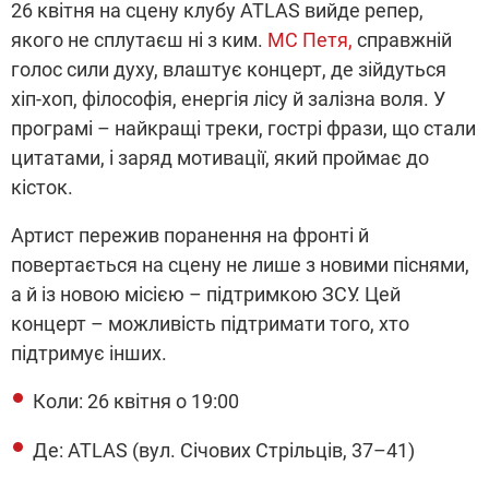
26 квітня на сцену клубу ATLAS вийде репер,
якого не сплутаєш ні з ким.
MC Петя,
справжній
голос сили духу, влаштує концерт, де зійдуться
хіп-хоп, філософія, енергія лісу й залізна воля. У
програмі – найкращі треки, гострі фрази, що
стали
цитатами, і заряд мотивації, який проймає до
кісток.
Артист пережив поранення на фронті й
повертається
на сцену не лише
з новими піснями,
а й із новою місією –
підтримкою
ЗСУ. Цей
концерт – можливість підтримати того, хто
підтримує інших.
Коли: 26 квітня о 19:00
Де: ATLAS (вул. Січових Стрільців, 37–41)