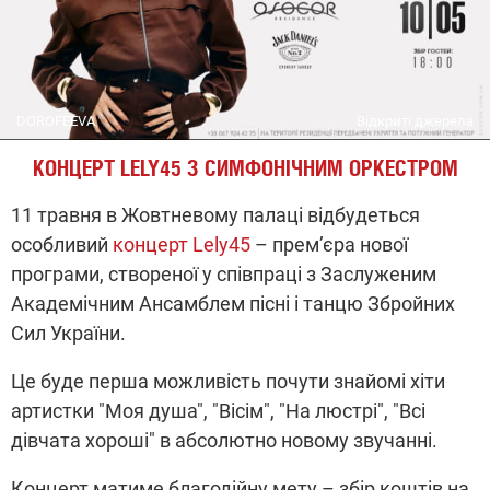
DOROFEEVA
Відкриті джерела
КОНЦЕРТ LELY45 З СИМФОНІЧНИМ ОРКЕСТРОМ
11 травня в Жовтневому палаці відбудеться
особливий
концерт Lely45
– премʼєра нової
програми, створеної у співпраці з Заслуженим
Академічним Ансамблем пісні і танцю Збройних
Сил України.
Це буде перша можливість почути знайомі хіти
артистки "Моя душа", "Вісім", "На люстрі", "Всі
дівчата хороші" в абсолютно новому звучанні.
Концерт матиме благодійну мету – збір коштів на