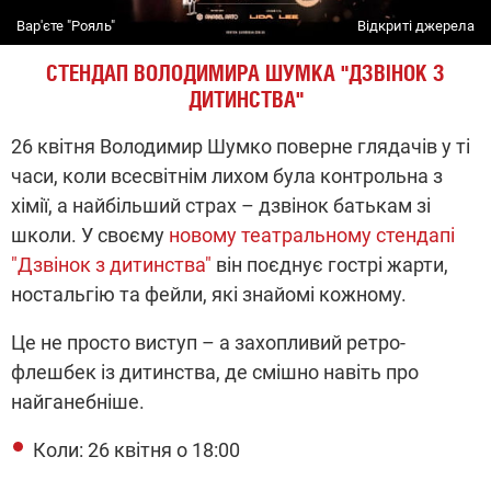
Вар'єте "Рояль"
Відкриті джерела
СТЕНДАП ВОЛОДИМИРА ШУМКА
"
ДЗВІНОК З
ДИТИНСТВА
"
26 квітня Володимир Шумко поверне глядачів у ті
часи, коли всесвітнім лихом була контрольна з
хімії, а найбільший страх – дзвінок батькам зі
школи. У своєму
новому театральному стендапі
"Дзвінок з дитинства"
він поєднує гострі жарти,
ностальгію та фейли, які знайомі кожному.
Це не просто виступ – а захопливий ретро-
флешбек із дитинства, де
смішно навіть
про
найганебніше.
Коли: 26 квітня о 18:00