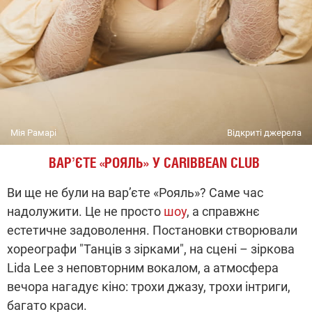
Мія Рамарі
Відкриті джерела
ВАР’ЄТЕ «РОЯЛЬ» У CARIBBEAN CLUB
Ви ще не були на вар’єте «Рояль»? Саме час
надолужити. Це не просто
шоу
, а справжнє
естетичне задоволення. Постановки створювали
хореографи "Танців з зірками", на сцені – зіркова
Lida Lee з неповторним вокалом, а атмосфера
вечора нагадує кіно: трохи джазу, трохи інтриги,
багато краси.