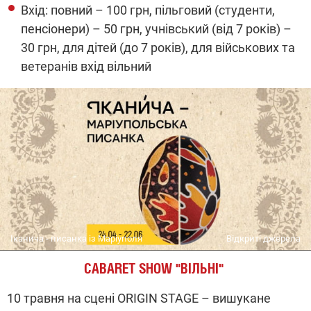
Вхід: повний
–
100 грн, пільговий (студенти,
пенсіонери)
–
50 грн, учнівський (від 7 років)
–
30 грн, для дітей (до 7 років), для військових та
ветеранів вхід вільний
Іканича - писанка із Маріуполя
Відкриті джерела
CABARET SHOW
"
ВІЛЬНІ
"
10 травня на сцені ORIGIN STAGE – вишукане