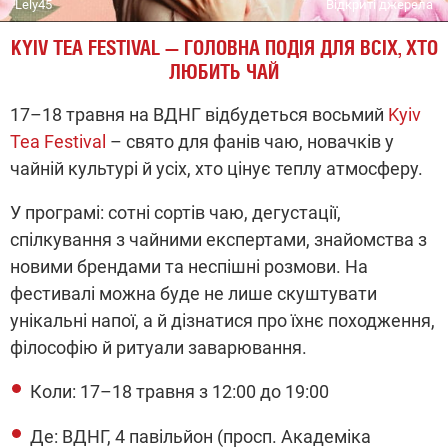
Lely45
Відкриті джерела
KYIV TEA FESTIVAL — ГОЛОВНА ПОДІЯ ДЛЯ ВСІХ, ХТО
ЛЮБИТЬ ЧАЙ
17–18 травня на ВДНГ відбудеться восьмий
Kyiv
Tea Festival
– свято для фанів чаю, новачків у
чайній культурі й усіх, хто цінує теплу атмосферу.
У програмі: сотні сортів чаю, дегустації,
спілкування з чайними експертами, знайомства з
новими брендами та неспішні розмови. На
фестивалі можна буде не лише скуштувати
унікальні напої, а й дізнатися про їхнє походження,
філософію й ритуали заварювання.
Коли: 17–18 травня з 12:00 до 19:00
Де: ВДНГ, 4 павільйон (просп. Академіка