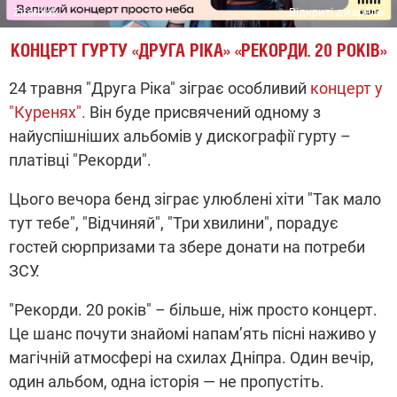
Ziferblat
Відкриті джерела
КОНЦЕРТ ГУРТУ «ДРУГА РІКА» «РЕКОРДИ. 20 РОКІВ»
24 травня "Друга Ріка" зіграє особливий
концерт у
"Куренях".
Він буде присвячений одному з
найуспішніших альбомів у дискографії гурту –
платівці "Рекорди".
Цього вечора бенд зіграє улюблені хіти "Так мало
тут тебе", "Відчиняй", "Три хвилини", порадує
гостей сюрпризами та збере донати на потреби
ЗСУ.
"Рекорди. 20 років" – більше, ніж просто концерт.
Це шанс почути знайомі напам’ять пісні наживо у
магічній атмосфері на схилах Дніпра. Один вечір,
один альбом, одна історія — не пропустіть.