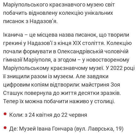
Маріупольського краєзнавчого музею світ
побачить відновлену колекцію унікальних
писанок з Надазов’я.
Іканича – це місцева назва писанок, що творили
грекині у Надазов’ї з кінця ХІХ століття. Колекцію
почали формувати в Олександрівській чоловічій
гімназії Маріуполя, а згодом – у новоствореному
Маріупольському краєзнавчому музеї. У 2022 році
її знищили разом із музеєм. Але завдяки
цифровим копіям відтворили: майстриня Зоя
Сташук повернула до життя десятки зразків.
Тепер їх можна побачити наживо у столиці.
Коли: з 24 квітня до 22 червня
Де: Музей Івана Гончара (вул. Лаврська, 19)