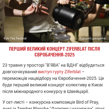
Kyiv Tea Festival
Відкриті джерела
ПЕРШИЙ ВЕЛИКИЙ КОНЦЕРТ ZIFERBLAT ПІСЛЯ
ЄВРОБАЧЕННЯ-2025
23 травня у просторі "В’ЯВА" на ВДНГ відбудеться
довгоочікуваний
виступ гурту Ziferblat
–
переможців нацвідбору на Євробачення-2025. Це
буде перший великий концерт колективу в Києві
після міжнародного конкурсу в Швейцарії.
У сет-листі – конкурсна композиція Bird of Pray,
дует із Tember Blanche "Дотепер і назавжди", пісні