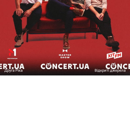
Друга Ріка
Відкриті джерела