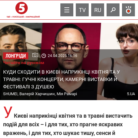
TV
RU
ЛОНГРІДИ
24.04.2025 16:16
Читайте на русском
КУДИ СХОДИТИ В КИЄВІ НАПРИКІНЦІ КВІТНЯ ТА У
ТРАВНІ: ГУЧНІ КОНЦЕРТИ, КАМЕРНІ ВИСТАВКИ Й
ФЕСТИВАЛІ З ДУШЕЮ
SHUMEI, Валерій Харчишин, Мія Рамарі
5.UA
У
Києві наприкінці квітня та в травні вистачить
подій для всіх – і для тих, хто прагне яскравих
вражень, і для тих, хто шукає тишу, сенси й