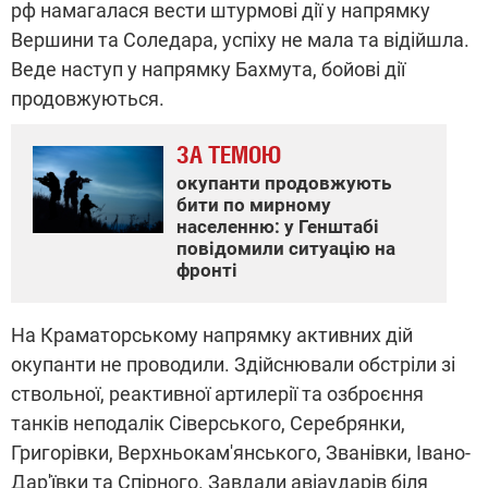
рф намагалася вести штурмові дії у напрямку
Вершини та Соледара, успіху не мала та відійшла.
Веде наступ у напрямку Бахмута, бойові дії
продовжуються.
ЗА ТЕМОЮ
окупанти продовжують
бити по мирному
населенню: у Генштабі
повідомили ситуацію на
фронті
На Краматорському напрямку активних дій
окупанти не проводили. Здійснювали обстріли зі
ствольної, реактивної артилерії та озброєння
танків неподалік Сіверського, Серебрянки,
Григорівки, Верхньокам'янського, Званівки, Івано-
Дар'ївки та Спірного. Завдали авіаударів біля