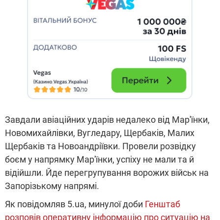
Завдали авіаційних ударів недалеко від Мар'їнки,
Новомихайлівки, Вугледару, Щербаків, Малих
Щербаків та Новоандріївки. Провели розвідку
боєм у напрямку Мар'їнки, успіху не мали та й
відійшли. Йде перегрупування ворожих військ на
Запорізькому напрямі.
Як повідомляв 5.ua, минулої доби
Генштаб
розповів оперативну інформацію про ситуацію на