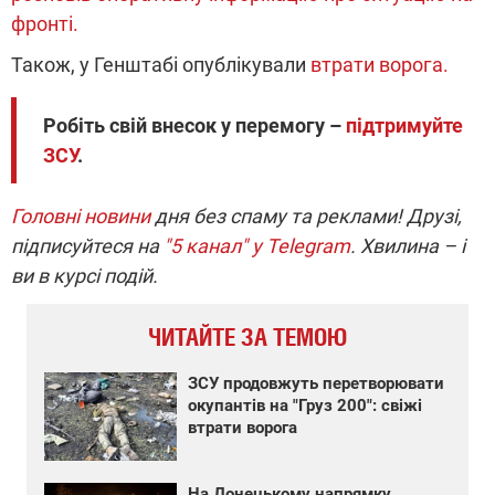
фронті.
Також, у Генштабі опублікували
втрати ворога.
Робіть свій внесок у перемогу –
підтримуйте
ЗСУ
.
Головні новини
дня без спаму та реклами! Друзі,
підписуйтеся на
"5 канал" у Telegram
. Хвилина – і
ви в курсі подій.
ЧИТАЙТЕ ЗА ТЕМОЮ
ЗСУ продовжуть перетворювати
окупантів на "Груз 200": свіжі
втрати ворога
На Донецькому напрямку