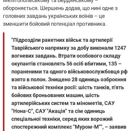
Мелітопольському та Бердянському –
обороняється. Шершень додав, що нині одне з
головних завдань українських воїнів – це
зменшити бойовий потенціал противника.
"Підрозділи ракетних військ та артилерії
Таврійського напрямку за добу виконали 1247
вогневих завдань. Втрати особового складу
окупантів становлять 56 осіб вбитими, 135 –
пораненими та одного військовослужбовця рф
взято в полон. Знищено 28 одиниць озброєння
та військової техніки росії: шість танків, п'ять
бойових броньованих машин, шість
артилерійських систем та мінометів, САУ
"Нона-С", САУ "Акація" та сім одиниць
спеціальної техніки, серед яких ворожий
спостережний комплекс "Муром-М"", – заявив