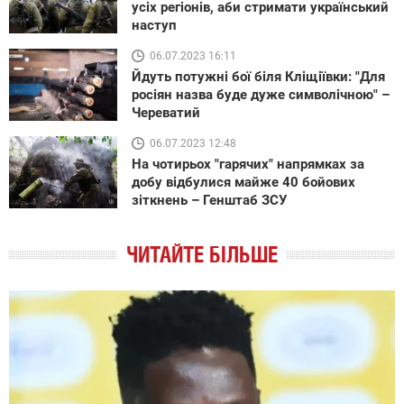
усіх регіонів, аби стримати український
наступ
06.07.2023 16:11
Йдуть потужні бої біля Кліщіївки: "Для
росіян назва буде дуже символічною" –
Череватий
06.07.2023 12:48
На чотирьох "гарячих" напрямках за
добу відбулися майже 40 бойових
зіткнень – Генштаб ЗСУ
ЧИТАЙТЕ БІЛЬШЕ