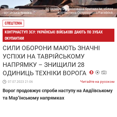
Знищена
30 окрема механізована бригада ім. князя
російська техніка
Костянтина Острозького/Facebook
СПЕЦТЕМА
КОНТРНАСТУП ЗСУ: УКРАЇНСЬКІ ВІЙСЬКОВІ ДАЮТЬ ПО ЗУБАХ
ОКУПАНТАМ
СИЛИ ОБОРОНИ МАЮТЬ ЗНАЧНІ
УСПІХИ НА ТАВРІЙСЬКОМУ
НАПРЯМКУ – ЗНИЩИЛИ 28
ОДИНИЦЬ ТЕХНІКИ ВОРОГА
Читайте на русском
07.07.2023 21:06
Ворог продовжує спроби наступу на Авдіївському
та Мар’їнському напрямках