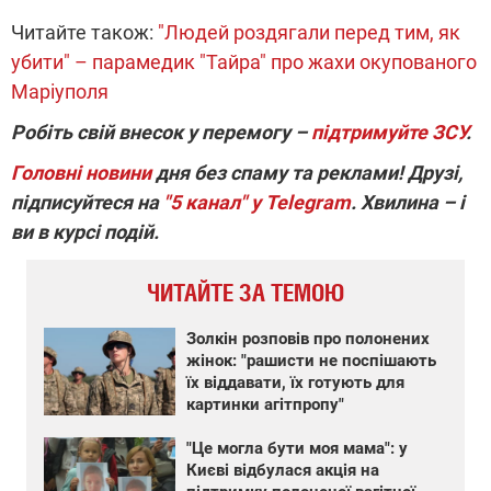
Читайте також:
"Людей роздягали перед тим, як
убити" – парамедик "Тайра" про жахи окупованого
Маріуполя
Робіть свій внесок у перемогу –
підтримуйте ЗСУ
.
Головні новини
дня без спаму та реклами! Друзі,
підписуйтеся на
"5 канал" у Telegram
. Хвилина – і
ви в курсі подій.
ЧИТАЙТЕ ЗА ТЕМОЮ
Золкін розповів про полонених
жінок: "рашисти не поспішають
їх віддавати, їх готують для
картинки агітпропу"
"Це могла бути моя мама": у
Києві відбулася акція на