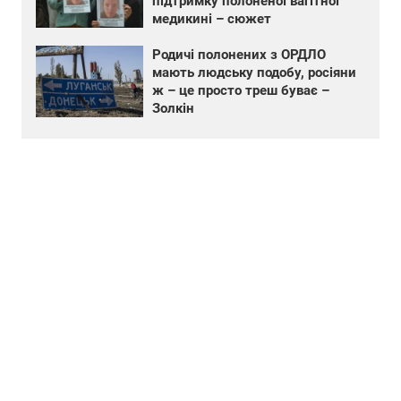
підтримку полоненої вагітної
медикині – сюжет
Родичі полонених з ОРДЛО
мають людську подобу, росіяни
ж – це просто треш буває –
Золкін