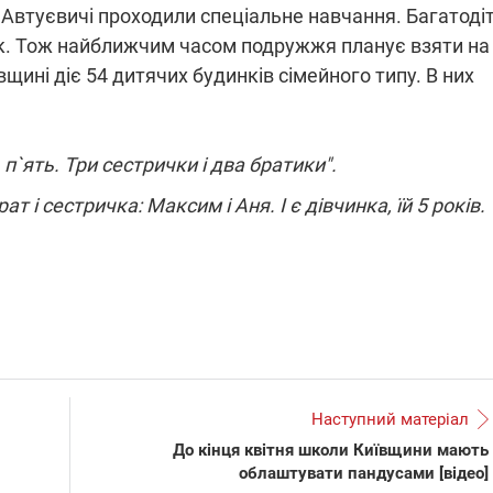
 Автуєвичі проходили спеціальне навчання. Багатоді
к. Тож найближчим часом подружжя планує взяти на
щині діє 54 дитячих будинків сімейного типу. В них
ПЛІВКИ МІНДІЧА: СПРАВА
ННЯ СВІТЛА В УКРАЇНІ
ОБОРУДОК ДРУГА ЗЕЛЕНСЬКО
живачів у чотирьох
Нова підозра у справі Міндіча: 
, п`ять. Три сестрички і два братики".
лишається без світла після
взялося за колишнього виконав
бстрілів
директора Енергоатому
ат і сестричка: Максим і Аня. І є дівчинка, їй 5 років.
ербанки: через аномальну
З колишнього віцепрем'єра Олек
пні, можуть повернутися
Чернишова зняли електронний
ключень – подробиці
браслет стеження
12:09
11.08.2025 15:16
Наступний матеріал
Працюють на
війни" та
передовій:
До кінця квітня школи Київщини мають
ендарний
підтримайте
облаштувати пандусами [відео]
enger
військкорів "5 каналу",