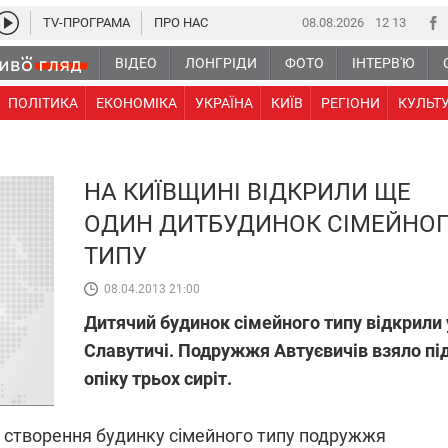
TV-ПРОГРАМА
ПРО НАС
08.08.2026
12:13
ВІДЕО
ЛОНГРІДИ
ФОТО
ІНТЕРВ'Ю
ПОЛІТИКА
ЕКОНОМІКА
УКРАЇНА
КИЇВ
РЕГІОНИ
КУЛЬТ
НА КИЇВЩИНІ ВІДКРИЛИ ЩЕ
ОДИН ДИТБУДИНОК СІМЕЙНО
ТИПУ
08.04.2013 21:00
Дитячий будинок сімейного типу відкрили 
Славутичі. Подружжя Автуєвичів взяло пі
опіку трьох сиріт.
о створення будинку сімейного типу подружжя