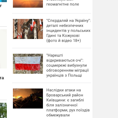
геомагнітне поле
"Спєрдаляй на Україну":
деталі небезпечних
інцидентів у польських
Гдині та Кожухові
(фото й відео 18+)
"Нарешті
відкриваються очі":
соцмережі вибухнули
обговоренням міграції
українців з Польщі
Наслідки атаки на
Броварський район
Київщини: є загиблі
біля залізничної
платформи, рух поїздів
обмежували