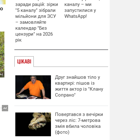
заради рацій: зірки
каналу – ми
"5 каналу" зібрали
запустилися у
мільйони для ЗСУ
WhatsApp!
– замовляйте
календар "Без
цензури" на 2026
рік
ЦІКАВІ
Друг знайшов тіло у
квартирі: пішов із
життя актор із "Клану
Сопрано"
Повертався з вечірки
через ліс: 7-метрова
змія вбила чоловіка
(фото)