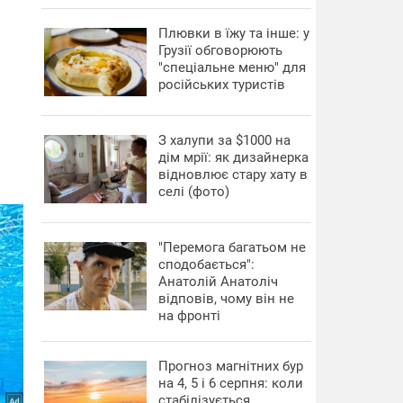
Плювки в їжу та інше: у
Грузії обговорюють
"спеціальне меню" для
російських туристів
З халупи за $1000 на
дім мрії: як дизайнерка
відновлює стару хату в
селі (фото)
"Перемога багатьом не
сподобається":
Анатолій Анатоліч
відповів, чому він не
на фронті
Прогноз магнітних бур
на 4, 5 і 6 серпня: коли
стабілізується