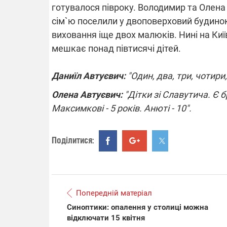
готувалося півроку. Володимир та Олена
сім`ю поселили у двоповерховий будино
виховання іще двох малюків. Нині на Київ
ВІДКЛЮЧЕ
мешкає понад півтисячі дітей.
Частина спо
Даниїл Автуєвич:
"Один, два, три, чотири
областях за
російських о
Олена Автуєвич:
"Дітки зі Славутича. Є бр
Готуйте пав
спеку у сер
Максимкові - 5 років. Анюті - 10".
графіки від
Поділитися:
08.09.2025 
Попередній матеріал
Підтримай
"Машинерію 
Синоптики: опалення у столиці можна
виграй лег
відключати 15 квітня
Dodge Chall