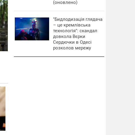
(оновлено)
"Бидлодизація глядача
– це кремлівська
технологія": скандал
довкола Вєрки
Сердючки в Одесі
розколов мережу