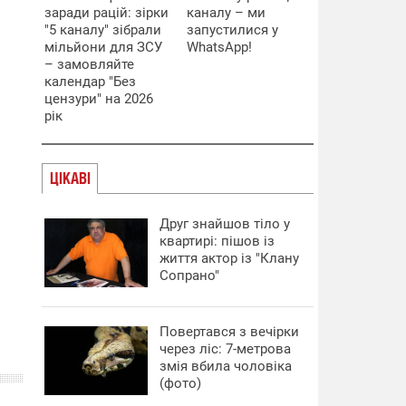
заради рацій: зірки
каналу – ми
"5 каналу" зібрали
запустилися у
мільйони для ЗСУ
WhatsApp!
– замовляйте
календар "Без
цензури" на 2026
рік
ЦІКАВІ
Друг знайшов тіло у
квартирі: пішов із
життя актор із "Клану
Сопрано"
Повертався з вечірки
через ліс: 7-метрова
змія вбила чоловіка
(фото)