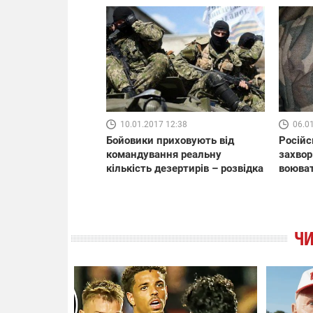
10.01.2017 12:38
06.0
Бойовики приховують від
Російс
командування реальну
захвор
кількість дезертирів – розвідка
воюват
ЧИ