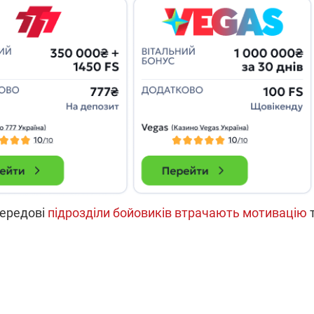
які знімають на
найгарячіших
напрямках фронту
7:15
04.12.2025 12:37
: дрони,
"Відправте
 – триває
Вернадського на
на потреби
фронт": стрілецька
рьох
бригада Повітряних
сил ЗСУ збирає на
НРК Numo
передові
підрозділи бойовиків втрачають мотивацію