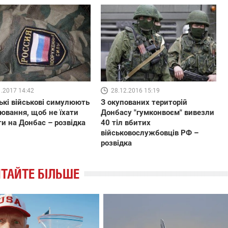
1.2017 14:42
28.12.2016 15:19
ькі військові симулюють
З окупованих територій
ювання, щоб не їхати
Донбасу "гумконвоєм" вивезли
и на Донбас – розвідка
40 тіл вбитих
військовослужбовців РФ –
розвідка
ТАЙТЕ БІЛЬШЕ