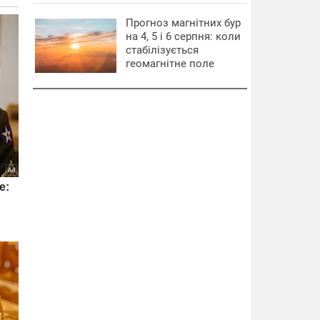
Прогноз магнітних бур
на 4, 5 і 6 серпня: коли
стабілізується
геомагнітне поле