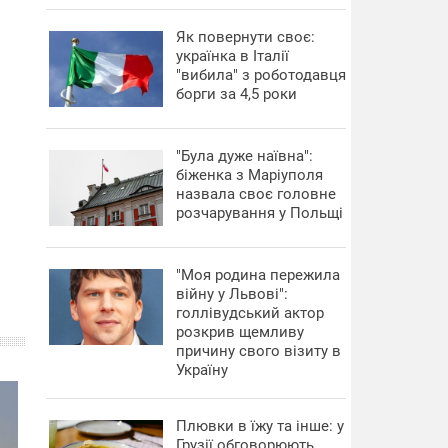
​Як повернути своє:
українка в Італії
"вибила" з роботодавця
борги за 4,5 роки
"Була дуже наївна":
біженка з Маріуполя
назвала своє головне
розчарування у Польщі
"Моя родина пережила
війну у Львові":
голлівудський актор
розкрив щемливу
причину свого візиту в
Україну
Плювки в їжу та інше: у
Грузії обговорюють