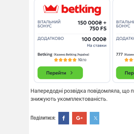
14.11.2025 1
"Око та щит"
РЕБ і пікапи
збір коштів 
одразу чоти
бригад ЗСУ
Напередодні розвідка повідомляла, що 
знижують укомплектованість.
Поділитися: