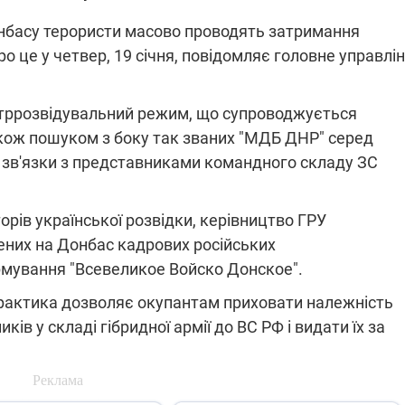
нбасу терористи масово проводять затримання
ро це у четвер, 19 січня, повідомляє головне управлі
ПЛІВКИ МІНДІЧА: СПРАВА
ННЯ СВІТЛА В УКРАЇНІ
ОБОРУДОК ДРУГА ЗЕЛЕНСЬКО
нтррозвідувальний режим, що супроводжується
живачів у чотирьох
Нова підозра у справі Міндіча: 
кож пошуком з боку так званих "МДБ ДНР" серед
лишається без світла після
взялося за колишнього виконав
ні зв'язки з представниками командного складу ЗС
бстрілів
директора Енергоатому
ербанки: через аномальну
З колишнього віцепрем'єра Олек
пні, можуть повернутися
Чернишова зняли електронний
ключень – подробиці
браслет стеження
рів української розвідки, керівництво ГРУ
ених на Донбас кадрових російських
мування "Всевеликое Войско Донское".
практика дозволяє окупантам приховати належність
ків у складі гібридної армії до ВС РФ і видати їх за
2:09
11.08.2025 15:16
Працюють на
війни" та
передовій:
ндарний
підтримайте
nger
військкорів "5 каналу",