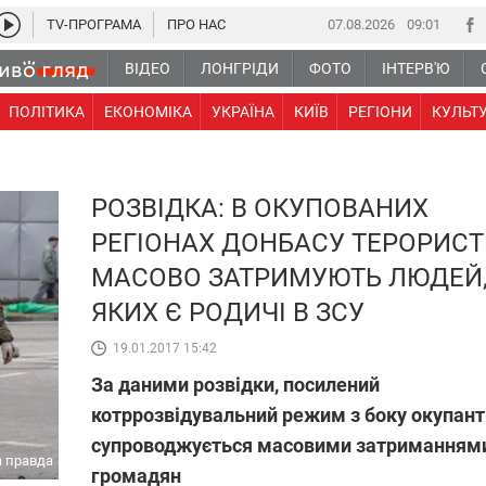
TV-ПРОГРАМА
ПРО НАС
07.08.2026
09 01
ВІДЕО
ЛОНГРІДИ
ФОТО
ІНТЕРВ'Ю
ПОЛІТИКА
ЕКОНОМІКА
УКРАЇНА
КИЇВ
РЕГІОНИ
КУЛЬТ
РОЗВІДКА: В ОКУПОВАНИХ
РЕГІОНАХ ДОНБАСУ ТЕРОРИС
МАСОВО ЗАТРИМУЮТЬ ЛЮДЕЙ,
ЯКИХ Є РОДИЧІ В ЗСУ
19.01.2017 15:42
За даними розвідки, посилений
котррозвідувальний режим з боку окупант
супроводжується масовими затриманням
ка правда
громадян