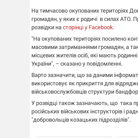
На тимчасово окупованих територіях До
громадян, у яких є родичі в силах АТО. П
ВІДКЛЮЧЕ
розвідки на
сторінці у Facebook
.
"На окупованих територіях посилено ко
Частина спо
масовими затриманнями громадян, а та
областях за
місцевих жителів осіб, які мають родин
російських о
Готуйте пав
України", – сказано у повідомленні.
спеку у сер
графіки від
Варто зазначити, що за даними інформато
використовує як прикриття для відрядж
військовослужбовців структури бандфор
У розвідці також зазначають, що така 
російських військових інструкторів і радни
08.09.2025 1
"добровольців козацьких підрозділів".
Підтримай
"Машинерію 
виграй леге
Dodge Challe