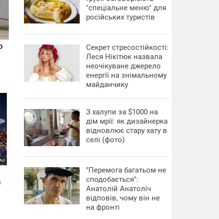
"спеціальне меню" для
російських туристів
Секрет стресостійкості:
Леся Нікітюк назвала
неочікуване джерело
енергії на знімальному
майданчику
З халупи за $1000 на
дім мрії: як дизайнерка
відновлює стару хату в
селі (фото)
"Перемога багатьом не
сподобається":
Анатолій Анатоліч
відповів, чому він не
на фронті