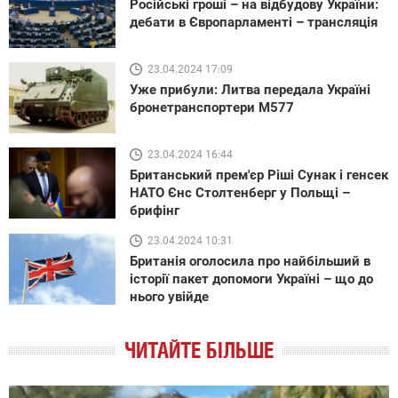
Російські гроші – на відбудову України:
дебати в Європарламенті – трансляція
23.04.2024 17:09
Уже прибули: Литва передала Україні
бронетранспортери М577
23.04.2024 16:44
Британський прем'єр Ріші Сунак і генсек
НАТО Єнс Столтенберг у Польщі –
брифінг
23.04.2024 10:31
Британія оголосила про найбільший в
історії пакет допомоги Україні – що до
нього увійде
ЧИТАЙТЕ БІЛЬШЕ