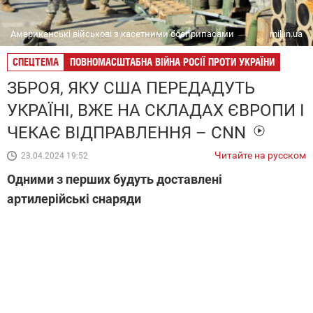
Американські військові з касетними боєприпасами
mil.in.ua
СПЕЦТЕМА
ПОВНОМАСШТАБНА ВІЙНА РОСІЇ ПРОТИ УКРАЇНИ
ЗБРОЯ, ЯКУ США ПЕРЕДАДУТЬ
УКРАЇНІ, ВЖЕ НА СКЛАДАХ ЄВРОПИ І
ЧЕКАЄ ВІДПРАВЛЕННЯ – CNN
Читайте на русском
23.04.2024 19:52
Одними з перших будуть доставлені
артилерійські снаряди