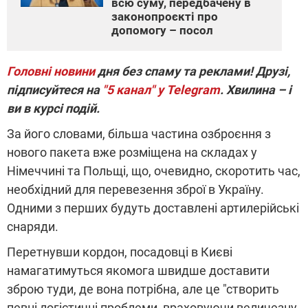
всю суму, передбачену в
законопроєкті про
допомогу – посол
Головні новини
дня без спаму та реклами! Друзі,
підписуйтеся на
"5 канал" у Telegram
. Хвилина – і
ви в курсі подій.
За його словами, більша частина озброєння з
нового пакета вже розміщена на складах у
Німеччині та Польщі, що, очевидно, скоротить час,
необхідний для перевезення зброї в Україну.
Одними з перших будуть доставлені артилерійські
снаряди.
Перетнувши кордон, посадовці в Києві
намагатимуться якомога швидше доставити
зброю туди, де вона потрібна, але це "створить
певні логістичні проблеми, враховуючи величезну